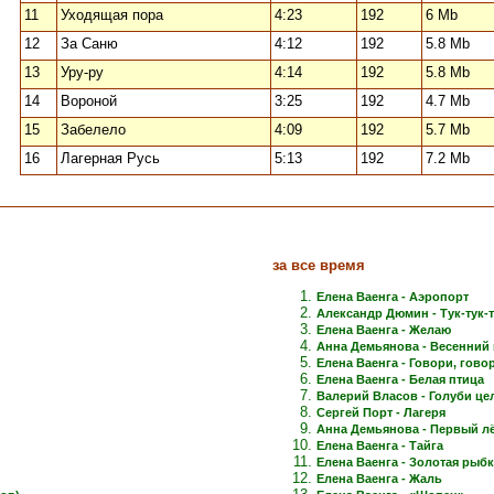
11
Уходящая пора
4:23
192
6 Mb
12
За Саню
4:12
192
5.8 Mb
13
Уру-ру
4:14
192
5.8 Mb
14
Вороной
3:25
192
4.7 Mb
15
Забелело
4:09
192
5.7 Mb
16
Лагерная Русь
5:13
192
7.2 Mb
за все время
Елена Ваенга - Аэропорт
Александр Дюмин - Тук-тук-
Елена Ваенга - Желаю
Анна Демьянова - Весенний 
Елена Ваенга - Говори, говори
Елена Ваенга - Белая птица
Валерий Власов - Голуби це
Сергей Порт - Лагеря
Анна Демьянова - Первый лёд
Елена Ваенга - Тайга
Елена Ваенга - Золотая рыб
Елена Ваенга - Жаль