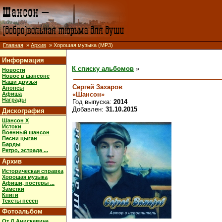
Главная
»
Архив
» Хорошая музыка (MP3)
Информация
К списку альбомов
»
Новости
Новое в шансоне
Наши друзья
Сергей Захаров
Анонсы
«Шансон»
Афиша
Награды
Год выпуска:
2014
Добавлен:
31.10.2015
Дискография
Шансон X
Истоки
Военный шансон
Песни цыган
Барды
Ретро, эстрада ...
Архив
Историческая справка
Хорошая музыка
Афиши, постеры ...
Заметки
Книги
Тексты песен
Фотоальбом
От Д.Анискевича