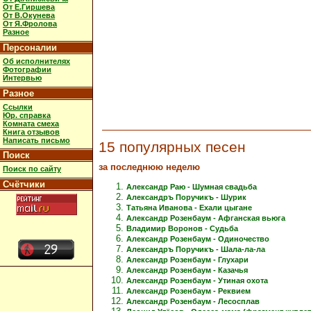
От Е.Гиршева
От В.Окунева
От Я.Фролова
Разное
Персоналии
Об исполнителях
Фотографии
Интервью
Разное
Ссылки
Юр. справка
Комната смеха
Книга отзывов
Написать письмо
15 популярных песен
Поиск
за последнюю неделю
Поиск по сайту
Счётчики
Александр Раю - Шумная свадьба
Александръ Поручикъ - Шурик
Татьяна Иванова - Ехали цыгане
Александр Розенбаум - Афганская вьюга
Владимир Воронов - Судьба
Александр Розенбаум - Одиночество
Александръ Поручикъ - Шала-ла-ла
Александр Розенбаум - Глухари
Александр Розенбаум - Казачья
Александр Розенбаум - Утиная охота
Александр Розенбаум - Реквием
Александр Розенбаум - Лесосплав