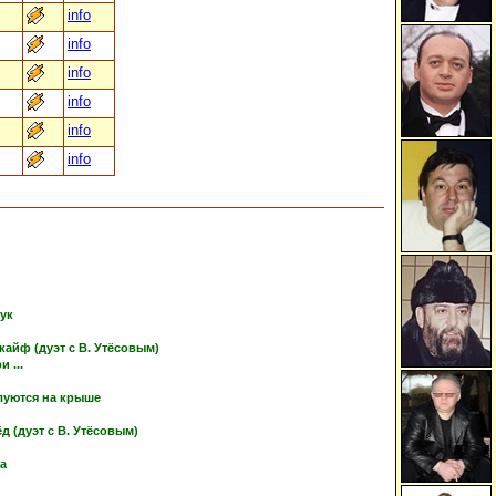
info
info
info
info
info
info
тук
кайф (дуэт с В. Утёсовым)
 ...
луются на крыше
 (дуэт с В. Утёсовым)
ка