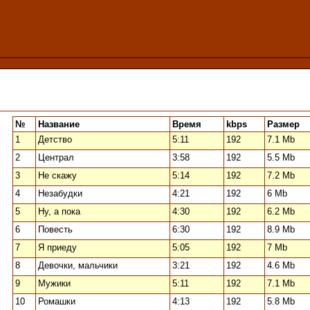
№
Название
Время
kbps
Размер
1
Детство
5:11
192
7.1 Mb
2
Централ
3:58
192
5.5 Mb
3
Не скажу
5:14
192
7.2 Mb
4
Незабудки
4:21
192
6 Mb
5
Ну, а пока
4:30
192
6.2 Mb
6
Повесть
6:30
192
8.9 Mb
7
Я приеду
5:05
192
7 Mb
8
Девочки, мальчики
3:21
192
4.6 Mb
9
Мужики
5:11
192
7.1 Mb
10
Ромашки
4:13
192
5.8 Mb