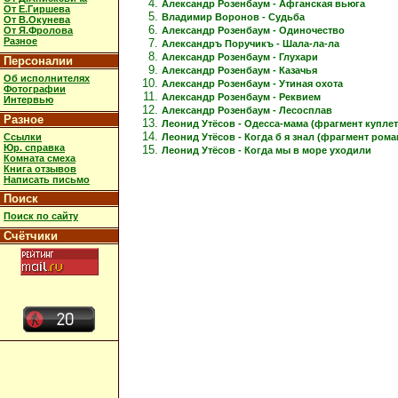
Александр Розенбаум - Афганская вьюга
От Е.Гиршева
Владимир Воронов - Судьба
От В.Окунева
Александр Розенбаум - Одиночество
От Я.Фролова
Разное
Александръ Поручикъ - Шала-ла-ла
Александр Розенбаум - Глухари
Персоналии
Александр Розенбаум - Казачья
Об исполнителях
Александр Розенбаум - Утиная охота
Фотографии
Александр Розенбаум - Реквием
Интервью
Александр Розенбаум - Лесосплав
Разное
Леонид Утёсов - Одесса-мама (фрагмент куплет
Ссылки
Леонид Утёсов - Когда б я знал (фрагмент рома
Юр. справка
Леонид Утёсов - Когда мы в море уходили
Комната смеха
Книга отзывов
Написать письмо
Поиск
Поиск по сайту
Счётчики