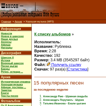
Главная
»
Архив
» Хорошая музыка (MP3)
Информация
Новости
К списку альбомов
»
Новое в шансоне
Наши друзья
Исполнитель:
Анонсы
Афиша
Название:
Рублевка
Награды
Время:
2:28
Дискография
Качество:
192
Шансон X
Размер:
3.4 MB (3545297 байт)
Истоки
Военный шансон
Файл:
Получить ссылку
Песни цыган
Скачан:
97 раз(а) [
Статистика
]
Барды
Ретро, эстрада ...
Архив
15 популярных песен
Историческая справка
Хорошая музыка
Афиши, постеры ...
за последнюю неделю
Заметки
Книги
Тексты песен
Александр Раю - Шумная свадьба
Александръ Поручикъ - Шурик
Фотоальбом
Татьяна Иванова - Ехали цыгане
От Д.Анискевича