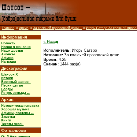
Главная
»
Архив
»
За колючей проволокой дожи ...
»
Игорь Сатэро За колючей провол
Информация
« Назад
Новости
Новое в шансоне
Исполнитель:
Игорь Сатэро
Наши друзья
Анонсы
Название:
За колючей проволокой дожи ...
Афиша
Время:
4:25
Награды
Скачан:
1444 раз(а)
Дискография
Шансон X
Истоки
Военный шансон
Песни цыган
Барды
Ретро, эстрада ...
Архив
Историческая справка
Хорошая музыка
Афиши, постеры ...
Заметки
Книги
Тексты песен
Фотоальбом
От Д.Анискевича