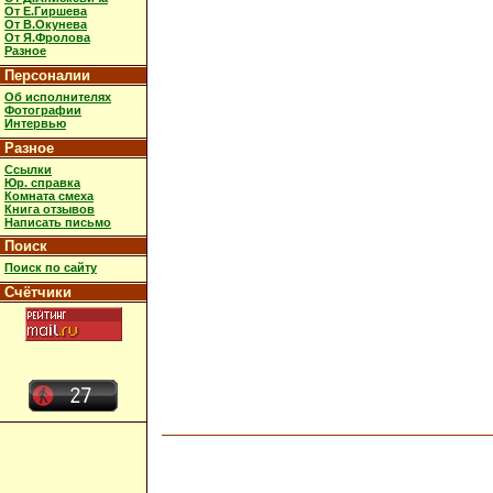
От Е.Гиршева
От В.Окунева
От Я.Фролова
Разное
Персоналии
Об исполнителях
Фотографии
Интервью
Разное
Ссылки
Юр. справка
Комната смеха
Книга отзывов
Написать письмо
Поиск
Поиск по сайту
Счётчики