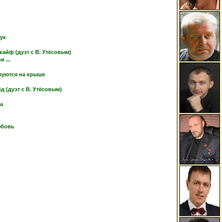
тук
кайф (дуэт с В. Утёсовым)
 ...
луются на крыше
 (дуэт с В. Утёсовым)
ка
юбовь