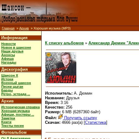
Главная
»
Архив
» Хорошая музыка (MP3)
Информация
К списку альбомов
»
Александр Дюмин "Алек
Новости
Новое в шансоне
Наши друзья
Анонсы
Афиша
Награды
Дискография
Шансон X
Истоки
Военный шансон
Песни цыган
Барды
Исполнитель:
А. Дюмин
Ретро, эстрада ...
Название:
Друзья
Архив
Время:
3:16
Качество:
256
Историческая справка
Хорошая музыка
Размер:
6 MB (6287360 байт)
Афиши, постеры ...
Файл:
Получить ссылку
Заметки
Книги
Скачан:
4666 раз(а) [
Статистика
]
Тексты песен
Фотоальбом
От Д.Анискевича