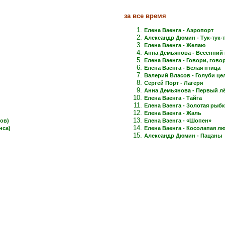
за все время
Елена Ваенга - Аэропорт
Александр Дюмин - Тук-тук-
Елена Ваенга - Желаю
Анна Демьянова - Весенний 
Елена Ваенга - Говори, говори
Елена Ваенга - Белая птица
Валерий Власов - Голуби це
Сергей Порт - Лагеря
Анна Демьянова - Первый лёд
Елена Ваенга - Тайга
Елена Ваенга - Золотая рыб
Елена Ваенга - Жаль
ов)
Елена Ваенга - «Шопен»
нса)
Елена Ваенга - Косолапая л
Александр Дюмин - Пацаны