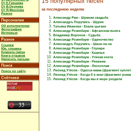
15 популярных песен
От Е.Гиршева
От В.Окунева
за последнюю неделю
От Я.Фролова
Разное
Александр Раю - Шумная свадьба
Персоналии
Александръ Поручикъ - Шурик
Об исполнителях
Татьяна Иванова - Ехали цыгане
Фотографии
Александр Розенбаум - Афганская вьюга
Интервью
Владимир Воронов - Судьба
Разное
Александр Розенбаум - Одиночество
Александръ Поручикъ - Шала-ла-ла
Ссылки
Александр Розенбаум - Глухари
Юр. справка
Комната смеха
Александр Розенбаум - Казачья
Книга отзывов
Александр Розенбаум - Утиная охота
Написать письмо
Александр Розенбаум - Реквием
Поиск
Александр Розенбаум - Лесосплав
Леонид Утёсов - Одесса-мама (фрагмент куплет
Поиск по сайту
Леонид Утёсов - Когда б я знал (фрагмент рома
Счётчики
Леонид Утёсов - Когда мы в море уходили