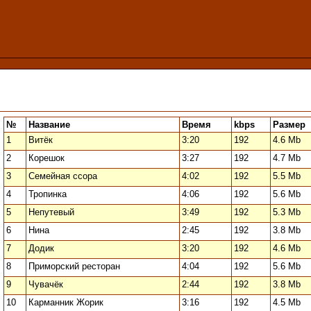
№
Название
Время
kbps
Размер
1
Витёк
3:20
192
4.6 Mb
2
Корешок
3:27
192
4.7 Mb
3
Семейная ссора
4:02
192
5.5 Mb
4
Тропинка
4:06
192
5.6 Mb
5
Непутевый
3:49
192
5.3 Mb
6
Нина
2:45
192
3.8 Mb
7
Додик
3:20
192
4.6 Mb
8
Приморский ресторан
4:04
192
5.6 Mb
9
Чувачёк
2:44
192
3.8 Mb
10
Карманник Жорик
3:16
192
4.5 Mb