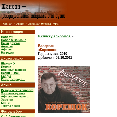
Главная
»
Архив
» Хорошая музыка (MP3)
Информация
К списку альбомов
»
Новости
Новое в шансоне
Наши друзья
Валериан
Анонсы
«Корешок»
Афиша
Награды
Год выпуска:
2010
Добавлен:
09.10.2011
Дискография
Шансон X
Истоки
Военный шансон
Песни цыган
Барды
Ретро, эстрада ...
Архив
Историческая справка
Хорошая музыка
Афиши, постеры ...
Заметки
Книги
Тексты песен
Фотоальбом
От Д.Анискевича