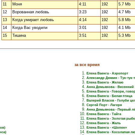
11
Моня
4:11
192
5.7 Mb
12
Ворованная любовь
3:23
192
4.7 Mb
13
Когда умирает любовь
4:14
192
5.8 Mb
14
Когда Вас уводили
3:01
192
4.1 Mb
15
Тишина
3:51
192
5.3 Mb
за все время
Елена Ваенга - Аэропорт
Александр Дюмин - Тук-тук-
Елена Ваенга - Желаю
Анна Демьянова - Весенний 
Елена Ваенга - Говори, говори
Елена Ваенга - Белая птица
Валерий Власов - Голуби це
Сергей Порт - Лагеря
Анна Демьянова - Первый лёд
Елена Ваенга - Тайга
Елена Ваенга - Золотая рыб
Елена Ваенга - Жаль
ов)
Елена Ваенга - «Шопен»
нса)
Елена Ваенга - Косолапая л