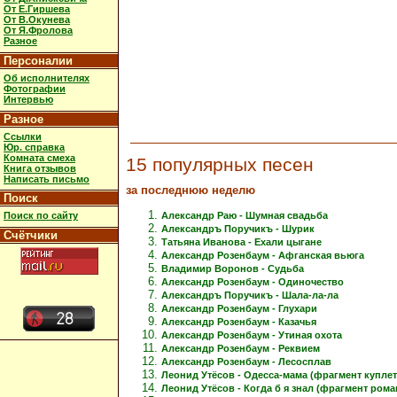
От Е.Гиршева
От В.Окунева
От Я.Фролова
Разное
Персоналии
Об исполнителях
Фотографии
Интервью
Разное
Ссылки
Юр. справка
Комната смеха
15 популярных песен
Книга отзывов
Написать письмо
за последнюю неделю
Поиск
Александр Раю - Шумная свадьба
Поиск по сайту
Александръ Поручикъ - Шурик
Счётчики
Татьяна Иванова - Ехали цыгане
Александр Розенбаум - Афганская вьюга
Владимир Воронов - Судьба
Александр Розенбаум - Одиночество
Александръ Поручикъ - Шала-ла-ла
Александр Розенбаум - Глухари
Александр Розенбаум - Казачья
Александр Розенбаум - Утиная охота
Александр Розенбаум - Реквием
Александр Розенбаум - Лесосплав
Леонид Утёсов - Одесса-мама (фрагмент куплет
Леонид Утёсов - Когда б я знал (фрагмент рома