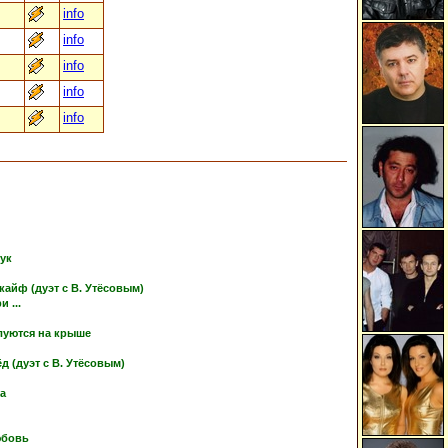
info
info
info
info
info
тук
кайф (дуэт с В. Утёсовым)
 ...
луются на крыше
 (дуэт с В. Утёсовым)
ка
юбовь