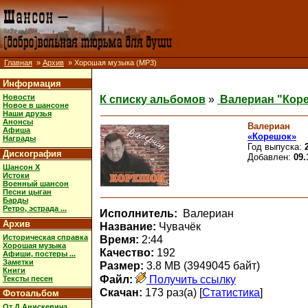
Главная
»
Архив
» Хорошая музыка (MP3)
Информация
Новости
К списку альбомов
»
Валериан "Кор
Новое в шансоне
Наши друзья
Анонсы
Валериан
Афиша
«Корешок»
Награды
Год выпуска:
Дискография
Добавлен:
09.
Шансон X
Истоки
Военный шансон
Песни цыган
Барды
Ретро, эстрада ...
Исполнитель:
Валериан
Архив
Название:
Чувачёк
Историческая справка
Время:
2:44
Хорошая музыка
Качество:
192
Афиши, постеры ...
Заметки
Размер:
3.8 MB (3949045 байт)
Книги
Файл:
Получить ссылку
Тексты песен
Скачан:
173 раз(а) [
Статистика
]
Фотоальбом
От Д.Анискевича