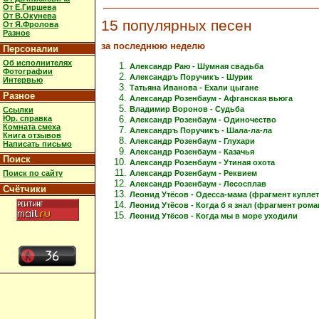
От Е.Гиршева
От В.Окунева
15 популярных песен
От Я.Фролова
Разное
за последнюю неделю
Персоналии
Об исполнителях
Александр Раю - Шумная свадьба
Фотографии
Александръ Поручикъ - Шурик
Интервью
Татьяна Иванова - Ехали цыгане
Разное
Александр Розенбаум - Афганская вьюга
Владимир Воронов - Судьба
Ссылки
Юр. справка
Александр Розенбаум - Одиночество
Комната смеха
Александръ Поручикъ - Шала-ла-ла
Книга отзывов
Александр Розенбаум - Глухари
Написать письмо
Александр Розенбаум - Казачья
Поиск
Александр Розенбаум - Утиная охота
Александр Розенбаум - Реквием
Поиск по сайту
Александр Розенбаум - Лесосплав
Счётчики
Леонид Утёсов - Одесса-мама (фрагмент куплет
Леонид Утёсов - Когда б я знал (фрагмент рома
Леонид Утёсов - Когда мы в море уходили