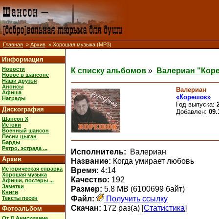
Главная
»
Архив
» Хорошая музыка (MP3)
Информация
Новости
К списку альбомов
»
Валериан "Кор
Новое в шансоне
Наши друзья
Анонсы
Валериан
Афиша
«Корешок»
Награды
Год выпуска:
Дискография
Добавлен:
09.
Шансон X
Истоки
Военный шансон
Песни цыган
Барды
Ретро, эстрада ...
Исполнитель:
Валериан
Архив
Название:
Когда умирает любовь
Историческая справка
Время:
4:14
Хорошая музыка
Качество:
192
Афиши, постеры ...
Заметки
Размер:
5.8 MB (6100699 байт)
Книги
Файл:
Получить ссылку
Тексты песен
Скачан:
172 раз(а) [
Статистика
]
Фотоальбом
От Д.Анискевича