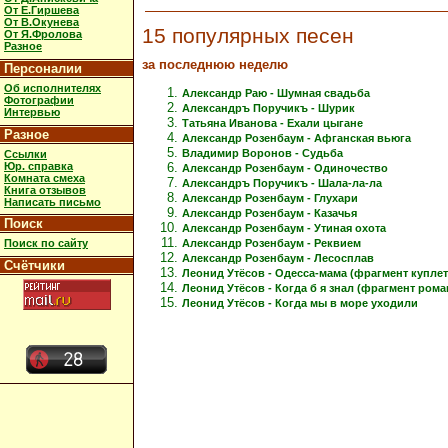
От Е.Гиршева
От В.Окунева
15 популярных песен
От Я.Фролова
Разное
за последнюю неделю
Персоналии
Об исполнителях
Александр Раю - Шумная свадьба
Фотографии
Александръ Поручикъ - Шурик
Интервью
Татьяна Иванова - Ехали цыгане
Разное
Александр Розенбаум - Афганская вьюга
Владимир Воронов - Судьба
Ссылки
Юр. справка
Александр Розенбаум - Одиночество
Комната смеха
Александръ Поручикъ - Шала-ла-ла
Книга отзывов
Александр Розенбаум - Глухари
Написать письмо
Александр Розенбаум - Казачья
Поиск
Александр Розенбаум - Утиная охота
Александр Розенбаум - Реквием
Поиск по сайту
Александр Розенбаум - Лесосплав
Счётчики
Леонид Утёсов - Одесса-мама (фрагмент куплет
Леонид Утёсов - Когда б я знал (фрагмент рома
Леонид Утёсов - Когда мы в море уходили