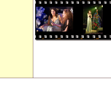
38
→ 38A
37
→ 37A