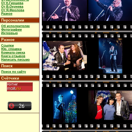
От Е.Гиршева
От В.Окунева
От Я.Фролова
Разное
Персоналии
Об исполнителях
Фотографии
26
→ 26A
25
→ 25A
Интервью
29
FUJI
→ 29A
30
KODAK
→ 30A
Разное
Ссылки
Юр. справка
Комната смеха
Книга отзывов
Написать письмо
Поиск
Поиск по сайту
Счётчики
30
→ 30A
29
→ 29A
33
FUJI
→ 33A
34
KODAK
→ 34A
34
→ 34A
33
→ 33A
37
FUJI
→ 37A
38
KODAK
→ 38A