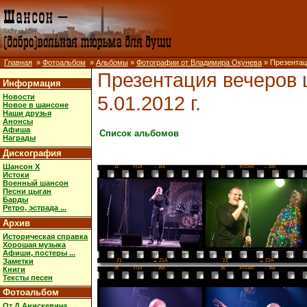
Главная
»
Фотоальбом
»
Альбомы
»
Фотографии от Владимира Окунева
» Презентац
Презентация вечеров
Информация
5.01.2012 г.
Новости
Новое в шансоне
Наши друзья
Анонсы
Афиша
Список альбомов
Награды
Дискография
Шансон X
21
FUJI
→ 21A
22
KODAK
→ 22A
Истоки
Военный шансон
Песни цыган
Барды
Ретро, эстрада ...
Архив
Историческая справка
Хорошая музыка
Афиши, постеры ...
Заметки
22
→ 22A
21
→ 21A
Книги
25
FUJI
→ 25A
26
KODAK
→ 26A
Тексты песен
Фотоальбом
От Д.Анискевича