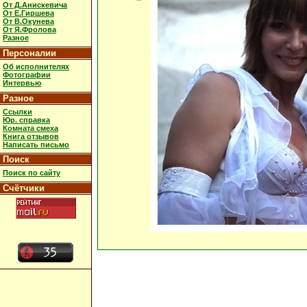
От Д.Анискевича
От Е.Гиршева
От В.Окунева
От Я.Фролова
Разное
Персоналии
Об исполнителях
Фотографии
Интервью
Разное
Ссылки
Юр. справка
Комната смеха
Книга отзывов
Написать письмо
Поиск
Поиск по сайту
Счётчики