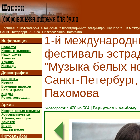
Главная
»
Фотоальбом
»
Альбомы
»
Фотографии от Владимира Окунева
» 1-й между
Санкт-Петербург, 2.07.2011 г. Фото: Анна Пахомова
1-й международ
Информация
Новости
фестиваль эстра
Новое в шансоне
Наши друзья
Анонсы
Афиша
"Музыка белых но
Награды
Дискография
Санкт-Петербург, 
Шансон X
Истоки
Военный шансон
Пахомова
Песни цыган
Барды
Ретро, эстрада ...
Архив
Фотография 470 из 504 |
Вернуться к альбому
|
Историческая справка
Хорошая музыка
Афиши, постеры ...
Заметки
Книги
Тексты песен
Фотоальбом