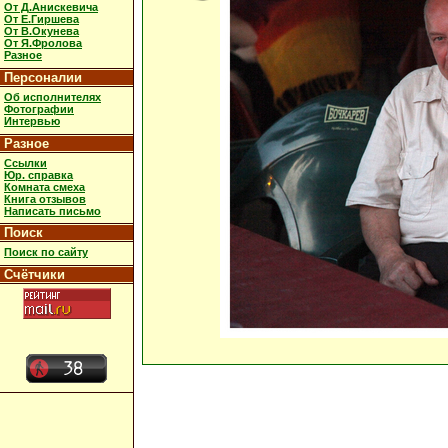
От Д.Анискевича
От Е.Гиршева
От В.Окунева
От Я.Фролова
Разное
Персоналии
Об исполнителях
Фотографии
Интервью
Разное
Ссылки
Юр. справка
Комната смеха
Книга отзывов
Написать письмо
Поиск
Поиск по сайту
Счётчики