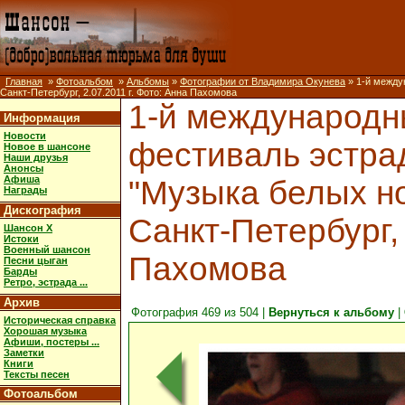
Главная
»
Фотоальбом
»
Альбомы
»
Фотографии от Владимира Окунева
» 1-й между
Санкт-Петербург, 2.07.2011 г. Фото: Анна Пахомова
1-й международ
Информация
Новости
фестиваль эстра
Новое в шансоне
Наши друзья
Анонсы
Афиша
"Музыка белых но
Награды
Дискография
Санкт-Петербург, 
Шансон X
Истоки
Военный шансон
Пахомова
Песни цыган
Барды
Ретро, эстрада ...
Архив
Фотография 469 из 504 |
Вернуться к альбому
|
Историческая справка
Хорошая музыка
Афиши, постеры ...
Заметки
Книги
Тексты песен
Фотоальбом