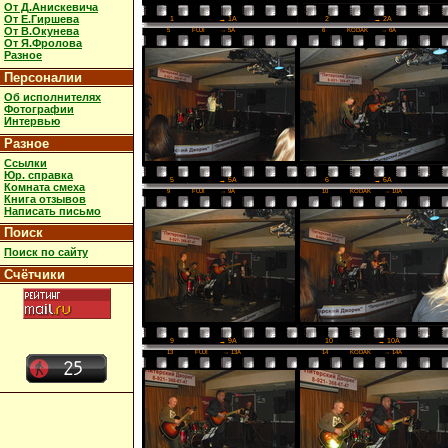
От Д.Анискевича
От Е.Гиршева
2
→ 2A
1
→ 1A
От В.Окунева
5
FUJI
→ 5A
6
KODAK
→ 6A
От Я.Фролова
Разное
Персоналии
Об исполнителях
Фотографии
Интервью
Разное
Ссылки
Юр. справка
6
→ 6A
5
→ 5A
Комната смеха
9
FUJI
→ 9A
10
KODAK
→ 10A
Книга отзывов
Написать письмо
Поиск
Поиск по сайту
Счётчики
10
→ 10A
9
→ 9A
13
FUJI
→ 13A
14
KODAK
→ 14A