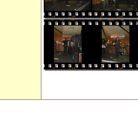
14
→ 14A
13
→ 13A
17
FUJI
→ 17A
18
KODAK
→ 18A
18
→ 18A
17
→ 17A