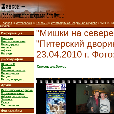
Главная
»
Фотоальбом
»
Альбомы
»
Фотографии от Владимира Окунева
» "Мишки на 
Окунев.
"Мишки на севере"
Информация
Новости
"Питерский дворик
Новое в шансоне
Наши друзья
Анонсы
Афиша
23.04.2010 г. Фото
Награды
Дискография
Шансон X
Список альбомов
Истоки
Военный шансон
Песни цыган
Барды
Ретро, эстрада ...
1
FUJI
→ 1A
2
KODAK
→ 2A
Архив
Историческая справка
Хорошая музыка
Афиши, постеры ...
Заметки
Книги
Тексты песен
Фотоальбом