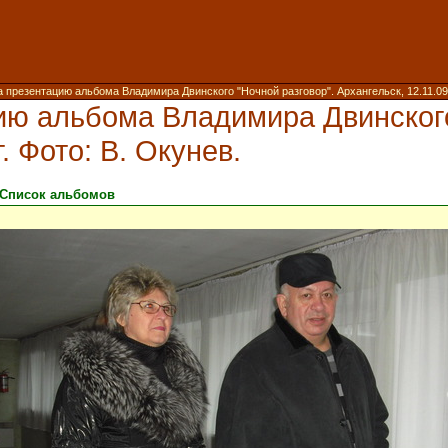
 презентацию альбома Владимира Двинского "Ночной разговор". Архангельск, 12.11.09 г
ию альбома Владимира Двинского
г. Фото: В. Окунев.
Список альбомов