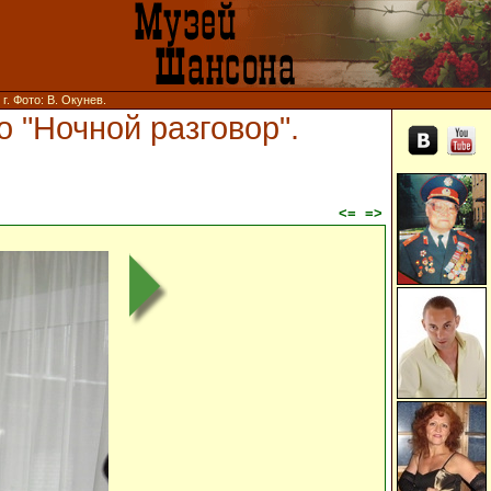
. Фото: В. Окунев.
 "Ночной разговор".
<=
=>