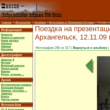
Главная
»
Фотоальбом
»
Альбомы
»
Фотографии от Владимира Окунева
» Поездка на
Поездка на презентац
Информация
Архангельск, 12.11.09 
Новости
Новое в шансоне
Наши друзья
Анонсы
Афиша
Фотография 256 из 317 |
Вернуться к альбому
|
Награды
Дискография
Шансон X
Истоки
Военный шансон
Песни цыган
Барды
Ретро, эстрада ...
Архив
Историческая справка
Хорошая музыка
Афиши, постеры ...
Заметки
Книги
Тексты песен
Фотоальбом
От Д.Анискевича