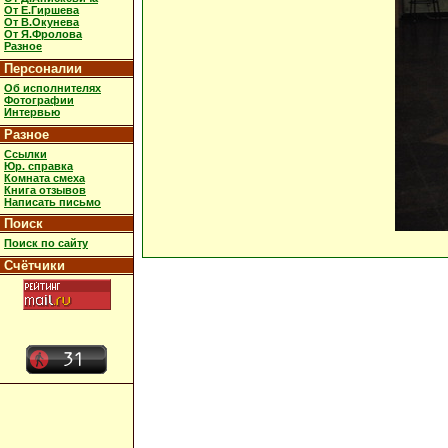
От Е.Гиршева
От В.Окунева
От Я.Фролова
Разное
Персоналии
Об исполнителях
Фотографии
Интервью
Разное
Ссылки
Юр. справка
Комната смеха
Книга отзывов
Написать письмо
Поиск
Поиск по сайту
Счётчики