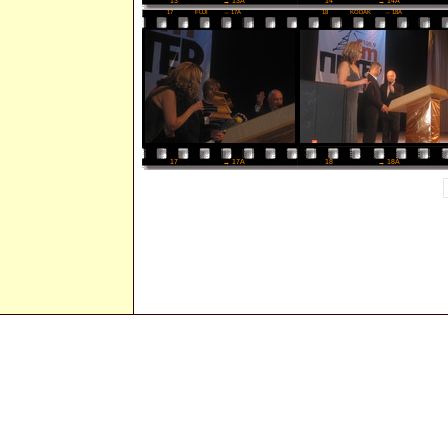
14
→ 14A
13
→ 13A
17
FUJI
→ 17A
18
KODAK
→ 18A
18
→ 18A
17
→ 17A