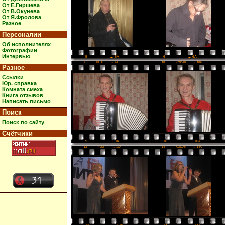
От Е.Гиршева
От В.Окунева
От Я.Фролова
Разное
Персоналии
Об исполнителях
Фотографии
Интервью
6
→ 6A
5
→ 5A
9
FUJI
→ 9A
10
KODAK
→ 10A
Разное
Ссылки
Юр. справка
Комната смеха
Книга отзывов
Написать письмо
Поиск
Поиск по сайту
Счётчики
10
→ 10A
9
→ 9A
13
FUJI
→ 13A
14
KODAK
→ 14A