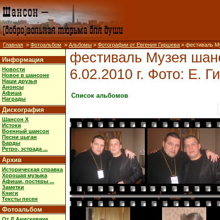
Главная
»
Фотоальбом
»
Альбомы
»
Фотографии от Евгения Гиршева
» фестиваль Му
фестиваль Музея шанс
Информация
6.02.2010 г. Фото: Е. 
Новости
Новое в шансоне
Наши друзья
Анонсы
Афиша
Список альбомов
Награды
Дискография
Шансон X
1
FUJI
→ 1A
2
KODAK
→ 2A
Истоки
Военный шансон
Песни цыган
Барды
Ретро, эстрада ...
Архив
Историческая справка
Хорошая музыка
Афиши, постеры ...
Заметки
Книги
2
→ 2A
1
→ 1A
Тексты песен
5
FUJI
→ 5A
6
KODAK
→ 6A
Фотоальбом
От Д.Анискевича