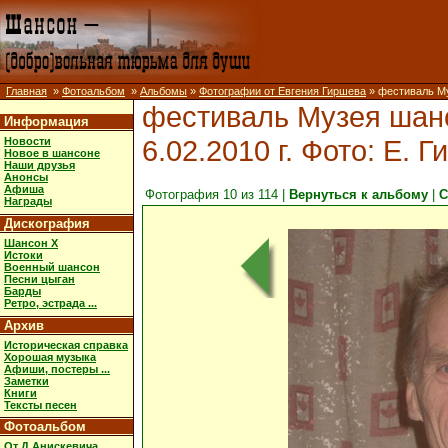
Главная
»
Фотоальбом
»
Альбомы
»
Фотографии от Евгения Гиршева
» фестиваль Му
фестиваль Музея шанс
Информация
6.02.2010 г. Фото: Е. 
Новости
Новое в шансоне
Наши друзья
Анонсы
Афиша
Фотография 10 из 114 |
Вернуться к альбому
|
С
Награды
Дискография
Шансон X
Истоки
Военный шансон
Песни цыган
Барды
Ретро, эстрада ...
Архив
Историческая справка
Хорошая музыка
Афиши, постеры ...
Заметки
Книги
Тексты песен
Фотоальбом
От Д.Анискевича