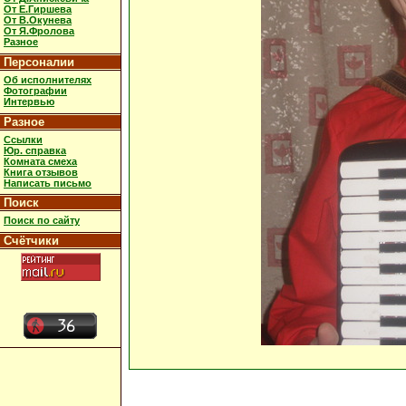
От Е.Гиршева
От В.Окунева
От Я.Фролова
Разное
Персоналии
Об исполнителях
Фотографии
Интервью
Разное
Ссылки
Юр. справка
Комната смеха
Книга отзывов
Написать письмо
Поиск
Поиск по сайту
Счётчики