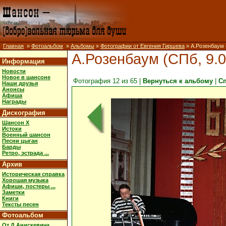
Главная
»
Фотоальбом
»
Альбомы
»
Фотографии от Евгения Гиршева
» А.Розенбаум 
А.Розенбаум (СПб, 9.0
Информация
Новости
Новое в шансоне
Фотография 12 из 65 |
Вернуться к альбому
|
С
Наши друзья
Анонсы
Афиша
Награды
Дискография
Шансон X
Истоки
Военный шансон
Песни цыган
Барды
Ретро, эстрада ...
Архив
Историческая справка
Хорошая музыка
Афиши, постеры ...
Заметки
Книги
Тексты песен
Фотоальбом
От Д.Анискевича