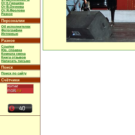
От Е.Гиршева
От В.Окунева
От Я.Фролова
Разное
Персоналии
Об исполнителях
Фотографии
Интервью
Разное
Ссылки
Юр. справка
Комната смеха
Книга отзывов
Написать письмо
Поиск
Поиск по сайту
Счётчики