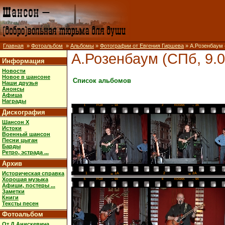
Главная
»
Фотоальбом
»
Альбомы
»
Фотографии от Евгения Гиршева
» А.Розенбаум 
А.Розенбаум (СПб, 9.0
Информация
Новости
Новое в шансоне
Список альбомов
Наши друзья
Анонсы
Афиша
Награды
1
FUJI
→ 1A
2
KODAK
→ 2A
Дискография
Шансон X
Истоки
Военный шансон
Песни цыган
Барды
Ретро, эстрада ...
Архив
Историческая справка
2
→ 2A
1
→ 1A
Хорошая музыка
5
FUJI
→ 5A
6
KODAK
→ 6A
Афиши, постеры ...
Заметки
Книги
Тексты песен
Фотоальбом
От Д.Анискевича