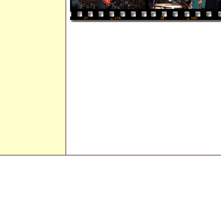
18
→ 18A
17
→ 17A