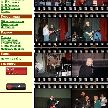
От Е.Гиршева
От В.Окунева
От Я.Фролова
6
→ 6A
Разное
5
→ 5A
9
FUJI
→ 9A
10
KODAK
→ 10A
Персоналии
Об исполнителях
Фотографии
Интервью
Разное
Ссылки
Юр. справка
Комната смеха
Книга отзывов
10
→ 10A
9
→ 9A
Написать письмо
13
FUJI
→ 13A
14
KODAK
→ 14A
Поиск
Поиск по сайту
Счётчики
14
→ 14A
13
→ 13A
17
FUJI
→ 17A
18
KODAK
→ 18A