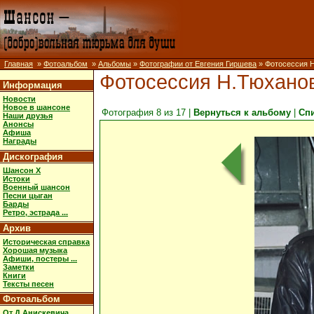
Главная
»
Фотоальбом
»
Альбомы
»
Фотографии от Евгения Гиршева
» Фотосессия 
Фотосессия Н.Тюхано
Информация
Новости
Новое в шансоне
Фотография 8 из 17 |
Вернуться к альбому
|
Сп
Наши друзья
Анонсы
Афиша
Награды
Дискография
Шансон X
Истоки
Военный шансон
Песни цыган
Барды
Ретро, эстрада ...
Архив
Историческая справка
Хорошая музыка
Афиши, постеры ...
Заметки
Книги
Тексты песен
Фотоальбом
От Д.Анискевича