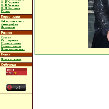
От Е.Гиршева
От В.Окунева
От Я.Фролова
Разное
Персоналии
Об исполнителях
Фотографии
Интервью
Разное
Ссылки
Юр. справка
Комната смеха
Книга отзывов
Написать письмо
Поиск
Поиск по сайту
Счётчики