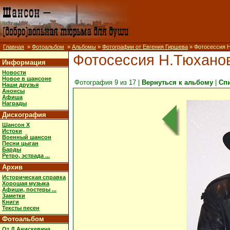
Главная
»
Фотоальбом
»
Альбомы
»
Фотографии от Евгения Гиршева
» Фотосессия 
Фотосессия Н.Тюхано
Информация
Новости
Новое в шансоне
Фотография 9 из 17 |
Вернуться к альбому
|
Сп
Наши друзья
Анонсы
Афиша
Награды
Дискография
Шансон X
Истоки
Военный шансон
Песни цыган
Барды
Ретро, эстрада ...
Архив
Историческая справка
Хорошая музыка
Афиши, постеры ...
Заметки
Книги
Тексты песен
Фотоальбом
От Д.Анискевича