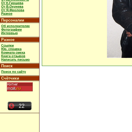
От Е.Гиршева
От В.Окунева
От Я.Фролова
Разное
Персоналии
Об исполнителях
Фотографии
Интервью
Разное
Ссылки
Юр. справка
Комната смеха
Книга отзывов
Написать письмо
Поиск
Поиск по сайту
Счётчики