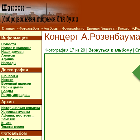
Главная
»
Фотоальбом
»
Альбомы
»
Фотографии от Евгения Гиршева
» Концерт А.Ро
Концерт А.Розенбаума
Информация
Новости
Новое в шансоне
Фотография 17 из 20 |
Вернуться к альбому
|
С
Наши друзья
Анонсы
Афиша
Награды
Дискография
Шансон X
Истоки
Военный шансон
Песни цыган
Барды
Ретро, эстрада ...
Архив
Историческая справка
Хорошая музыка
Афиши, постеры ...
Заметки
Книги
Тексты песен
Фотоальбом
От Д.Анискевича