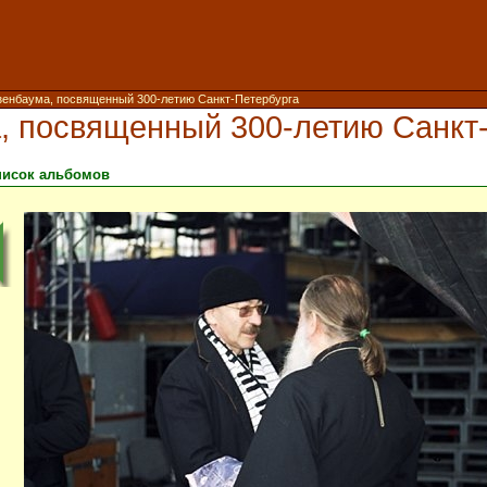
зенбаума, посвященный 300-летию Санкт-Петербурга
, посвященный 300-летию Санкт
писок альбомов