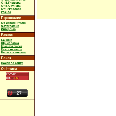
От Е.Гиршева
От В.Окунева
От Я.Фролова
Разное
Персоналии
Об исполнителях
Фотографии
Интервью
Разное
Ссылки
Юр. справка
Комната смеха
Книга отзывов
Написать письмо
Поиск
Поиск по сайту
Счётчики