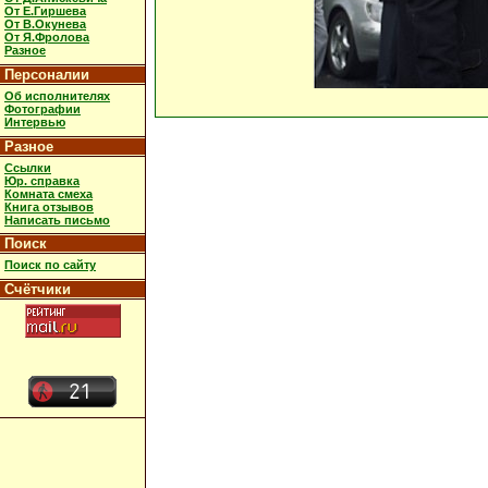
От Е.Гиршева
От В.Окунева
От Я.Фролова
Разное
Персоналии
Об исполнителях
Фотографии
Интервью
Разное
Ссылки
Юр. справка
Комната смеха
Книга отзывов
Написать письмо
Поиск
Поиск по сайту
Счётчики