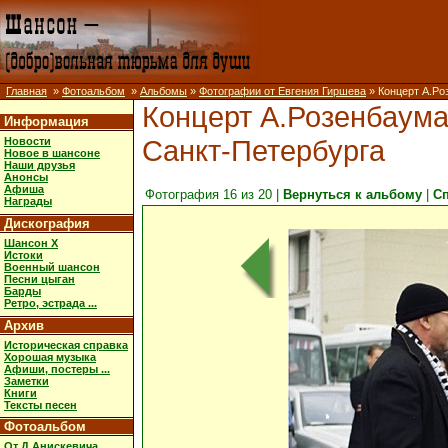
Главная
»
Фотоальбом
»
Альбомы
»
Фотографии от Евгения Гиршева
» Концерт А.Ро
Концерт А.Розенбаум
Информация
Санкт-Петербурга
Новости
Новое в шансоне
Наши друзья
Анонсы
Афиша
Фотография 16 из 20 |
Вернуться к альбому
|
С
Награды
Дискография
Шансон X
Истоки
Военный шансон
Песни цыган
Барды
Ретро, эстрада ...
Архив
Историческая справка
Хорошая музыка
Афиши, постеры ...
Заметки
Книги
Тексты песен
Фотоальбом
От Д.Анискевича