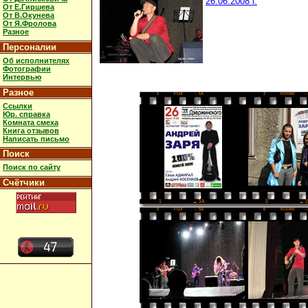
26.06.2008 г.
От Е.Гиршева
От В.Окунева
От Я.Фролова
Разное
Персоналии
Об исполнителях
Фотографии
Интервью
Разное
1
FUJI
→ 1A
2
KODAK
→
Ссылки
Юр. справка
Комната смеха
Книга отзывов
Написать письмо
Поиск
Поиск по сайту
Счётчики
2
→ 
1
→ 1A
5
FUJI
→ 5A
6
KODAK
→