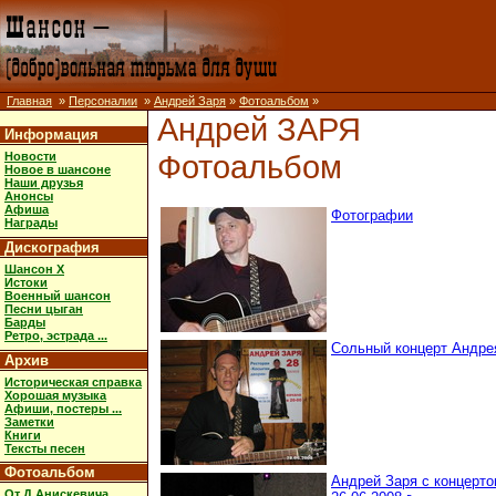
Главная
»
Персоналии
»
Андрей Заря
»
Фотоальбом
»
Андрей ЗАРЯ
Информация
Фотоальбом
Новости
Новое в шансоне
Наши друзья
Анонсы
Афиша
Фотографии
Награды
Дискография
Шансон X
Истоки
Военный шансон
Песни цыган
Барды
Ретро, эстрада ...
Сольный концерт Андрея 
Архив
Историческая справка
Хорошая музыка
Афиши, постеры ...
Заметки
Книги
Тексты песен
Фотоальбом
Андрей Заря с концерто
От Д.Анискевича