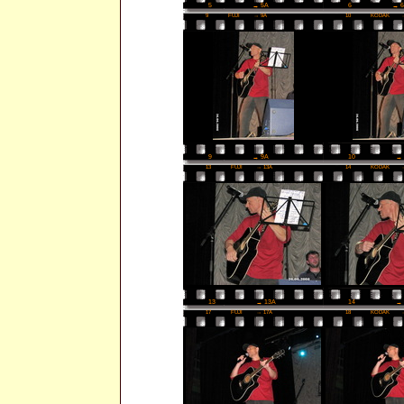
6
→ 
5
→ 5A
9
FUJI
→ 9A
10
KODAK
10
→ 
9
→ 9A
13
FUJI
→ 13A
14
KODAK
14
→ 
13
→ 13A
17
FUJI
→ 17A
18
KODAK