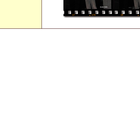
18
→ 
17
→ 17A