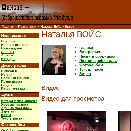
Главная
»
Персоналии
»
Наталья Войс
» Видео
Наталья ВОЙС
Информация
Новости
Новое в шансоне
Главная
Наши друзья
Биография
Анонсы
Афиша
Песни в сборниках
Награды
Постеры, афиши, ...
Фотоальбом
Дискография
Тексты песен
Шансон X
Видео
Истоки
Военный шансон
Песни цыган
Барды
Видео
Ретро, эстрада ...
Архив
Видео для просмотра
Историческая справка
Хорошая музыка
Афиши, постеры ...
Заметки
Книги
Тексты песен
Фотоальбом
От Д.Анискевича