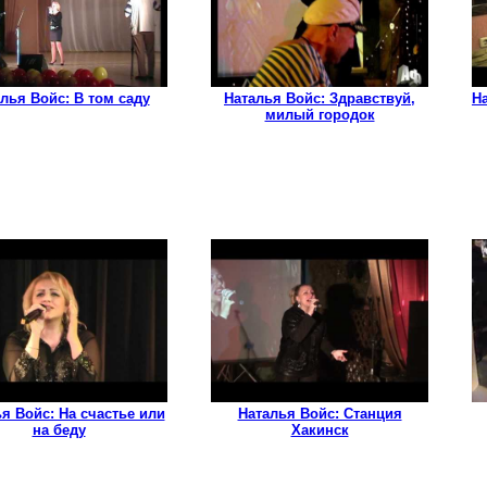
лья Войс: В том саду
Наталья Войс: Здравствуй,
На
милый городок
я Войс: На счастье или
Наталья Войс: Станция
на беду
Хакинск