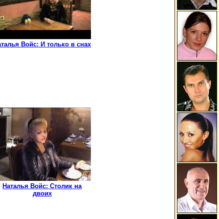
талья Войс: И только в снах
Наталья Войс: Столик на
двоих