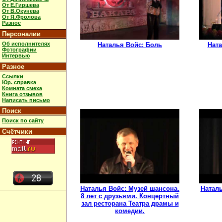
От Е.Гиршева
От В.Окунева
От Я.Фролова
Разное
Персоналии
Об исполнителях
Наталья Войс: Боль
Ната
Фотографии
Интервью
Разное
Ссылки
Юр. справка
Комната смеха
Книга отзывов
Написать письмо
Поиск
Поиск по сайту
Счётчики
Наталья Войс: Музей шансона.
Наталь
8 лет с друзьями. Концертный
зал ресторана Театра драмы и
комедии.