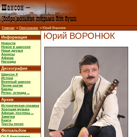
Главная
»
Персоналии
» Юрий Воронюк
Юрий ВОРОНЮК
Информация
Новости
Новое в шансоне
Наши друзья
Анонсы
Афиша
Награды
Дискография
Шансон X
Истоки
Военный шансон
Песни цыган
Барды
Ретро, эстрада ...
Архив
Историческая справка
Хорошая музыка
Афиши, постеры ...
Заметки
Книги
Тексты песен
Фотоальбом
От Д.Анискевича