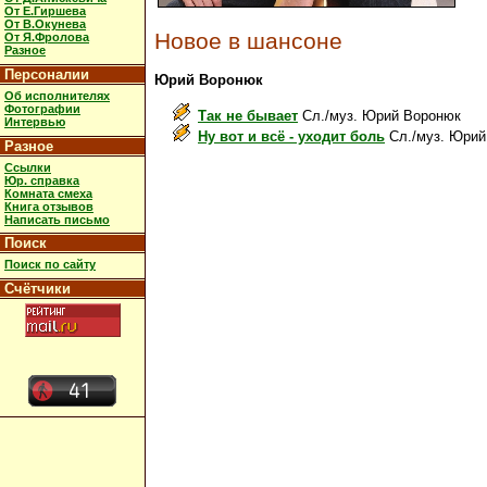
От Е.Гиршева
От В.Окунева
Новое в шансоне
От Я.Фролова
Разное
Персоналии
Юрий Воронюк
Об исполнителях
Фотографии
Так не бывает
Сл./муз. Юрий Воронюк
Интервью
Ну вот и всё - уходит боль
Сл./муз. Юрий
Разное
Ссылки
Юр. справка
Комната смеха
Книга отзывов
Написать письмо
Поиск
Поиск по сайту
Счётчики