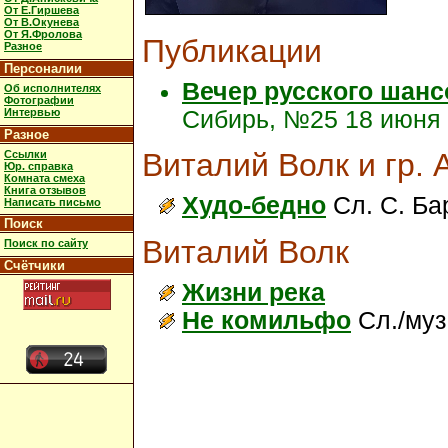
От Е.Гиршева
От В.Окунева
От Я.Фролова
Публикации
Разное
Персоналии
Вечер русского шанс
Об исполнителях
Фотографии
Интервью
Сибирь, №25 18 июня 2
Разное
Виталий Волк и гр.
Ссылки
Юр. справка
Комната смеха
Книга отзывов
Худо-бедно
Сл. С. Ба
Написать письмо
Поиск
Виталий Волк
Поиск по сайту
Счётчики
Жизни река
Не комильфо
Сл./муз