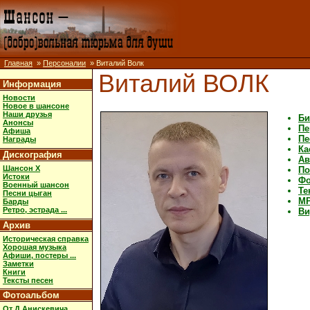
Главная
»
Персоналии
» Виталий Волк
Виталий ВОЛК
Информация
Новости
Новое в шансоне
Наши друзья
Би
Анонсы
Пе
Афиша
Пе
Награды
Ка
Дискография
Ав
Шансон X
По
Истоки
Фо
Военный шансон
Те
Песни цыган
M
Барды
Ретро, эстрада ...
Ви
Архив
Историческая справка
Хорошая музыка
Афиши, постеры ...
Заметки
Книги
Тексты песен
Фотоальбом
От Д.Анискевича