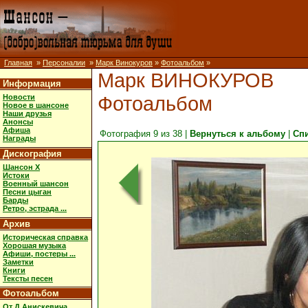
Главная
»
Персоналии
»
Марк Винокуров
»
Фотоальбом
»
Марк ВИНОКУРОВ
Информация
Фотоальбом
Новости
Новое в шансоне
Наши друзья
Анонсы
Афиша
Фотография 9 из 38 |
Вернуться к альбому
|
Сп
Награды
Дискография
Шансон X
Истоки
Военный шансон
Песни цыган
Барды
Ретро, эстрада ...
Архив
Историческая справка
Хорошая музыка
Афиши, постеры ...
Заметки
Книги
Тексты песен
Фотоальбом
От Д.Анискевича