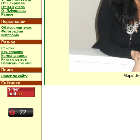
От Е.Гиршева
От В.Окунева
От Я.Фролова
Разное
Персоналии
Об исполнителях
Фотографии
Интервью
Разное
Ссылки
Юр. справка
Комната смеха
Книга отзывов
Написать письмо
Поиск
Марк Ви
Поиск по сайту
Счётчики