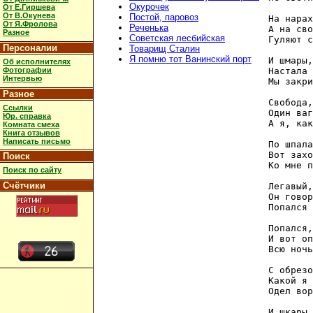
Окурочек
От Е.Гиршева
От В.Окунева
Постой, паровоз
На нарах
От Я.Фролова
Реченька
А на сво
Разное
Советская лесбийская
Гуляют с
Персоналии
Товарищ Сталин
Я помню тот Ванинский порт
И шмары,
Об исполнителях
Настала 
Фотографии
Интервью
Мы закри
Разное
Свобода,
Ссылки
Один ваг
Юр. справка
А я, как
Комната смеха
Книга отзывов
Написать письмо
По шпала
Вот захо
Поиск
Ко мне п
Поиск по сайту
Счётчики
Легавый,
Он говор
Попался 
Попался,
И вот оп
Всю ночь
С обрезо
Какой я 
Одел вор
И шкары,