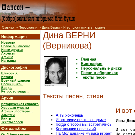
Главная
»
Персоналии
»
Дина Верни
» И вот сижу опять в тюрьме
Дина ВЕРНИ
Информация
(Верникова)
Новости
Новое в шансоне
Наши друзья
Анонсы
Афиша
Главная
Награды
Биография
Дискография
Персональные диски
Песни в сборниках
Шансон X
Истоки
Тексты песен
Военный шансон
Песни цыган
Барды
Ретро, эстрада ...
Тексты песен, стихи
Архив
Историческая справка
Хорошая музыка
И вот
Афиши, постеры ...
Заметки
А ты хохочешь
Книги
И вот сижу опять в тюрьме
Исп.: Дин
Тексты песен
Когда с тобой мы встретились
Фотоальбом
Костюмчик новенький
И вот си
На Молдаванке музыка играет
Не свети
От Д.Анискевича