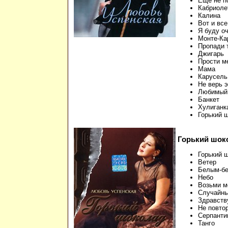
Еще не п
Кабриоле
Калина
Вот и все
Я буду оч
Монте-Ка
Пропади 
Джигарь
Прости м
Мама
Карусель
Не верь 
Любимый
Банкет
Хулиганк
Горький 
Горький шок
Горький 
Ветер
Белым-б
Небо
Возьми м
Случайны
Здравств
Не повто
Серпанти
Танго