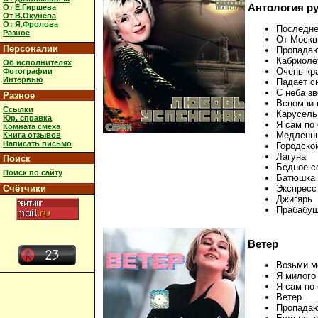
Антология р
От Е.Гиршева
От В.Окунева
От Я.Фролова
Последне
Разное
От Москв
Персоналии
Пропадаю
Кабриоле
Об исполнителях
Очень кр
Фотографии
Интервью
Падает с
С неба з
Разное
Вспомни 
Ссылки
Карусель
Юр. справка
Я сам по
Комната смеха
Медленны
Книга отзывов
Написать письмо
Городско
Лагуна
Поиск
Бедное с
Поиск по сайту
Батюшка
Счётчики
Экспресс
Джигярь
Прабабу
Ветер
Возьми м
Я милого
Я сам по
Ветер
Пропадаю