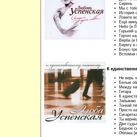
Сирень
Мы с тоб
История 
Ловите в
Ещё мину
Небо (и Л
Горький ш
Горчит к
Верба (и 
Берегу и 
Бонус-тре
Вспомни 
К единственно
Не верь 
Белые об
Между н
Гитара
К единст
Забываю
Тонкий л
Просто к
Сигаретк
Ты вернё
Две судь
Бедное с
Облака (и