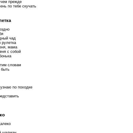
 чем прежде
ень по тебе скучать
летка
оздно
бя
дный чад
я рулетка
еня, мама
еня с собой
бонька
этим словам
 быть
 узнаю по походке
редставить
ко
далеко
й шалман