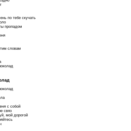
оздно
т
ень по тебе скучать
рло
ты пропадом
еня
этим словам
а
шоколад
олад
шоколад
ела
еня с собой
е связ
уй, мой дорогой
ряйтесь
н