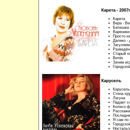
Карета - 2007г
Карета
Вера - В
Батюшка
Вареники
Просто к
Далеко -
Загуляем
Разведён
Старый п
Витёк
Зачем иг
Городско
Карусель
Карусель
Стена хр
Лагуна
Падает с
Колесо ф
Расскажи
Последне
Я сам по
Городско
Ностальг