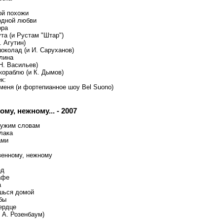
ой похожи
одной любви
ора
та (и Рустам "Штар")
. Агутин)
околад (и И. Саруханов)
алина
Н. Васильев)
кораблю (и К. Дымов)
к:
меня (и фортепианное шоу Bel Suono)
му, нежному... - 2007
чужим словам
лака
ами
венному, нежному
ёд
афе
а
шься домой
бы
ердце
 А. Розенбаум)