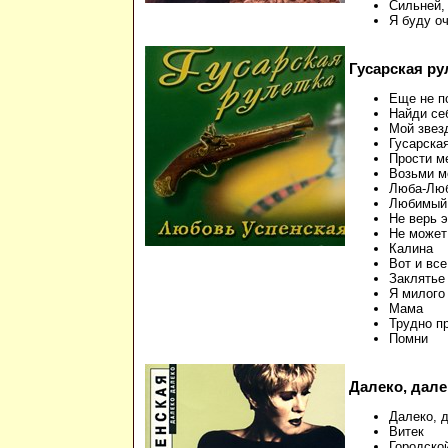
Сильней,
Я буду оч
Гусарская ру
Еще не п
Найди се
Мой звез
Гусарска
Прости м
Возьми м
Люба-Лю
Любимый
Не верь 
Не может
Калина
Вот и все
Заклятье
Я милого
Мама
Трудно п
Помни
Далеко, дале
Далеко, 
Витек
Городско