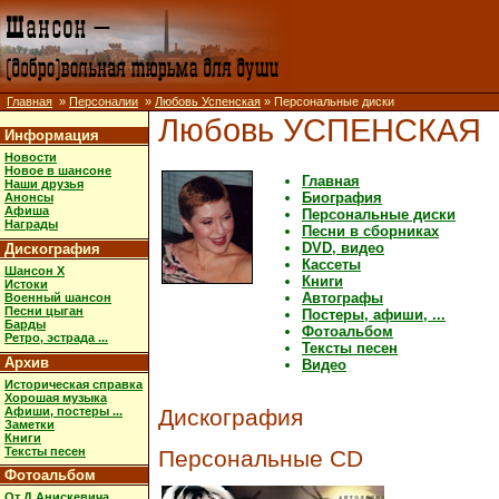
Главная
»
Персоналии
»
Любовь Успенская
» Персональные диски
Любовь УСПЕНСКАЯ
Информация
Новости
Новое в шансоне
Главная
Наши друзья
Биография
Анонсы
Афиша
Персональные диски
Награды
Песни в сборниках
DVD, видео
Дискография
Кассеты
Шансон X
Книги
Истоки
Автографы
Военный шансон
Песни цыган
Постеры, афиши, ...
Барды
Фотоальбом
Ретро, эстрада ...
Тексты песен
Архив
Видео
Историческая справка
Хорошая музыка
Афиши, постеры ...
Дискография
Заметки
Книги
Тексты песен
Персональные CD
Фотоальбом
От Д.Анискевича