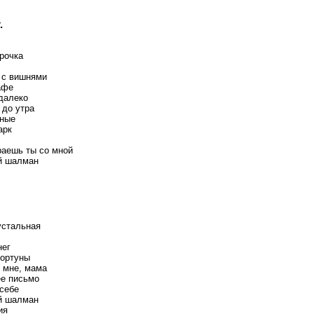
.
ерочка
 с вишнями
афе
 далеко
 до утра
ные
арк
раешь ты со мной
й шалман
устальная
нег
ортуны
 мне, мама
е письмо
 себе
й шалман
ия