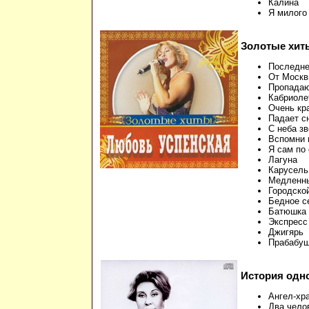
Калина
Я милого
Золотые хиты
Последне
От Москв
Пропадаю
Кабриоле
Очень кр
Падает с
С неба з
Вспомни 
Я сам по
Лагуна
Карусель
Медленны
Городско
Бедное с
Батюшка
Экспресс
Джигярь
Прабабу
История одно
Ангел-хр
Два чело