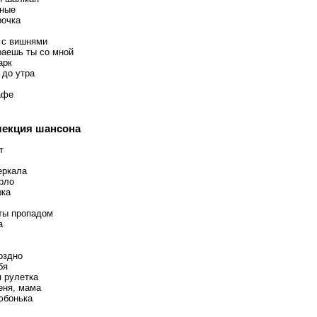
ные
рочка
 с вишнями
раешь ты со мной
арк
 до утра
афе
лекция шансона
т
еркала
рло
шка
ты пропадом
а
оздно
бя
я рулетка
еня, мама
юбонька