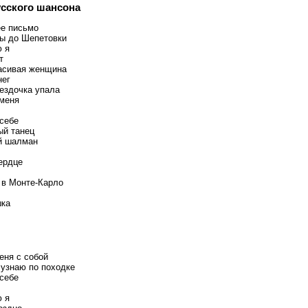
усского шансона
е письмо
ы до Шепетовки
 я
т
асивая женщина
нег
вездочка упала
меня
 себе
й танец
й шалман
ердце
 в Монте-Карло
шка
еня с собой
 узнаю по походке
 себе
 я