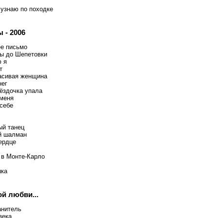
 узнаю по походке
 - 2006
е письмо
ы до Шепетовки
 я
т
асивая женщина
нег
вёздочка упала
меня
 себе
й танец
й шалман
ердце
 в Монте-Карло
шка
й любви...
анитель
века