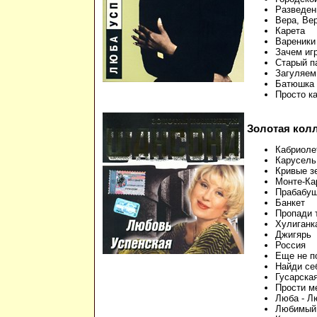
Разведен
Вера, Ве
Карета
Вареники
Зачем иг
Старый п
Загуляем
Батюшка
Просто к
Золотая кол
Кабриоле
Карусель
Кривые з
Монте-Ка
Прабабу
Банкет
Пропади 
Хулиганк
Джигярь
Россия
Еще не п
Найди се
Гусарска
Прости м
Люба - Л
Любимый