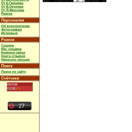
От Е.Гиршева
От В.Окунева
От Я.Фролова
Разное
Персоналии
Об исполнителях
Фотографии
Интервью
Разное
Ссылки
Юр. справка
Комната смеха
Книга отзывов
Написать письмо
Поиск
Поиск по сайту
Счётчики