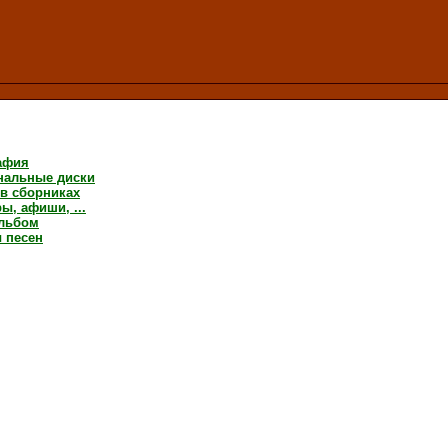
афия
нальные диски
 в сборниках
ы, афиши, ...
льбом
 песен