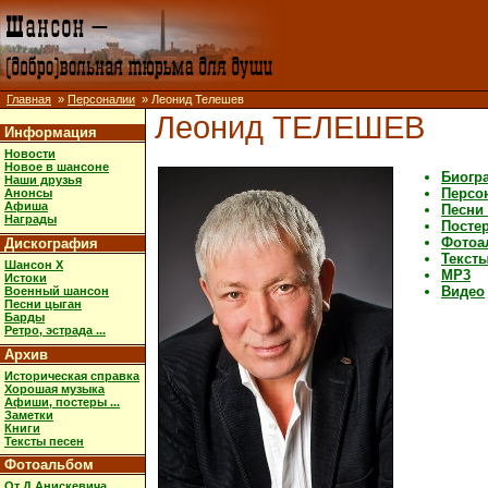
Главная
»
Персоналии
» Леонид Телешев
Леонид ТЕЛЕШЕВ
Информация
Новости
Новое в шансоне
Биогр
Наши друзья
Персо
Анонсы
Афиша
Песни
Награды
Постер
Фотоа
Дискография
Тексты
Шансон X
MP3
Истоки
Видео
Военный шансон
Песни цыган
Барды
Ретро, эстрада ...
Архив
Историческая справка
Хорошая музыка
Афиши, постеры ...
Заметки
Книги
Тексты песен
Фотоальбом
От Д.Анискевича