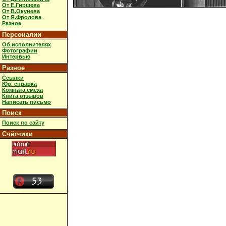
От Е.Гиршева
От В.Окунева
От Я.Фролова
Разное
Персоналии
Об исполнителях
Фотографии
Интервью
Разное
Ссылки
Юр. справка
Комната смеха
Книга отзывов
Написать письмо
Поиск
Поиск по сайту
Счётчики