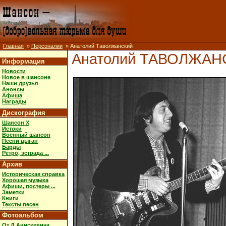
Главная
»
Персоналии
» Анатолий Таволжанский
Анатолий ТАВОЛЖАН
Информация
Новости
Новое в шансоне
Наши друзья
Анонсы
Афиша
Награды
Дискография
Шансон X
Истоки
Военный шансон
Песни цыган
Барды
Ретро, эстрада ...
Архив
Историческая справка
Хорошая музыка
Афиши, постеры ...
Заметки
Книги
Тексты песен
Фотоальбом
От Д.Анискевича