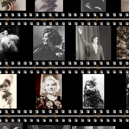
2
→ 2A
3
→ 3A
4
→ 1A
I
→ 5A
6
KODAK
→ 6A
7
FUJI
→ 7A
8
6
→ 6A
7
→ 7A
8
→ 5A
I
→ 9A
10
KODAK
→ 10A
11
FUJI
→ 11A
12
10
→ 10A
11
→ 11A
12
→ 9A
JI
→ 13A
14
KODAK
→ 14A
15
FUJI
→ 15A
16