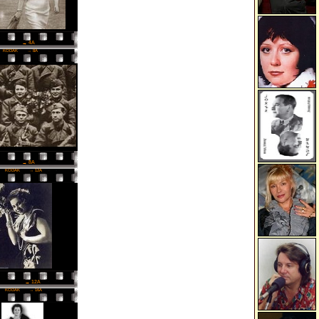
→ 4A
KODAK
→ 8A
→ 8A
KODAK
→ 12A
→ 12A
KODAK
→ 16A