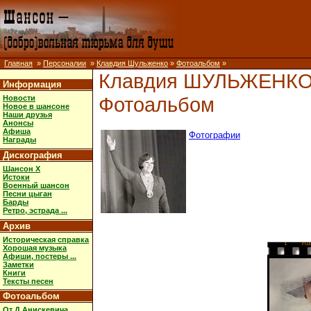
Главная
»
Персоналии
»
Клавдия Шульженко
»
Фотоальбом
»
Клавдия ШУЛЬЖЕНК
Информация
Фотоальбом
Новости
Новое в шансоне
Наши друзья
Анонсы
Афиша
Фотографии
Награды
Дискография
Шансон X
Истоки
Военный шансон
Песни цыган
Барды
Ретро, эстрада ...
Архив
Историческая справка
1
FUJ
Хорошая музыка
Афиши, постеры ...
Заметки
Книги
Тексты песен
Фотоальбом
От Д.Анискевича