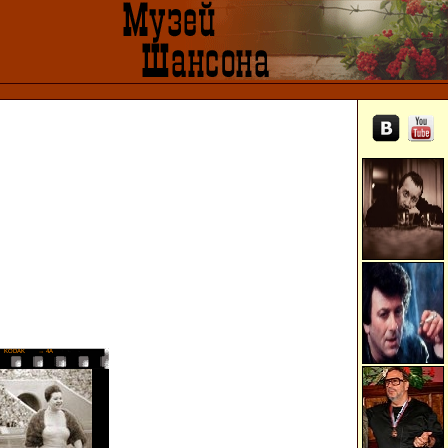
KODAK
→ 4A