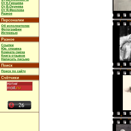
От Е.Гиршева
От В.Окунева
От Я.Фролова
Разное
1
Персоналии
5
FUJ
Об исполнителях
Фотографии
Интервью
Разное
Ссылки
Юр. справка
Комната смеха
Книга отзывов
Написать письмо
Поиск
5
9
FUJ
Поиск по сайту
Счётчики
9
13
FU