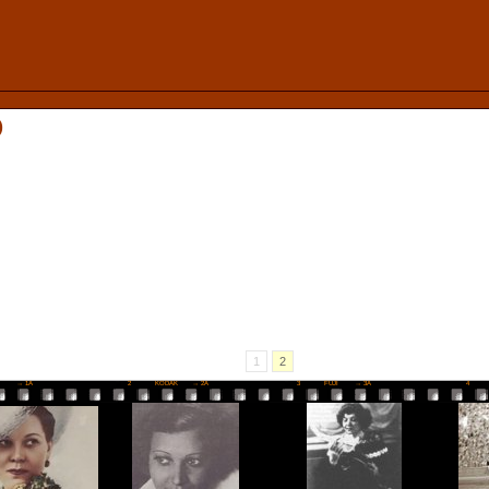
О
1
2
I
→ 1A
2
KODAK
→ 2A
3
FUJI
→ 3A
4