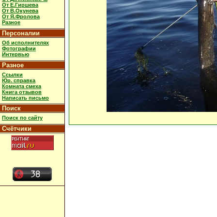
От Е.Гиршева
От В.Окунева
От Я.Фролова
Разное
Персоналии
Об исполнителях
Фотографии
Интервью
Разное
Ссылки
Юр. справка
Комната смеха
Книга отзывов
Написать письмо
Поиск
Поиск по сайту
Счётчики