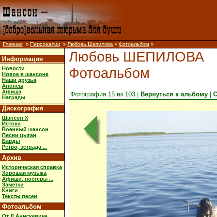
Главная
»
Персоналии
»
Любовь Шепилова
»
Фотоальбом
»
Любовь ШЕПИЛОВА
Информация
Фотоальбом
Новости
Новое в шансоне
Наши друзья
Анонсы
Афиша
Фотография 15 из 103 |
Вернуться к альбому
|
С
Награды
Дискография
Шансон X
Истоки
Военный шансон
Песни цыган
Барды
Ретро, эстрада ...
Архив
Историческая справка
Хорошая музыка
Афиши, постеры ...
Заметки
Книги
Тексты песен
Фотоальбом
От Д.Анискевича