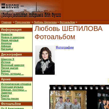
Главная
»
Персоналии
»
Любовь Шепилова
»
Фотоальбом
»
Любовь ШЕПИЛОВА
Информация
Фотоальбом
Новости
Новое в шансоне
Наши друзья
Анонсы
Афиша
Фотографии
Награды
Дискография
Шансон X
Истоки
Военный шансон
Песни цыган
Барды
Ретро, эстрада ...
Архив
Историческая справка
21
FUJI
→ 21A
22
KODAK
Хорошая музыка
Афиши, постеры ...
Заметки
Книги
Тексты песен
Фотоальбом
От Д.Анискевича