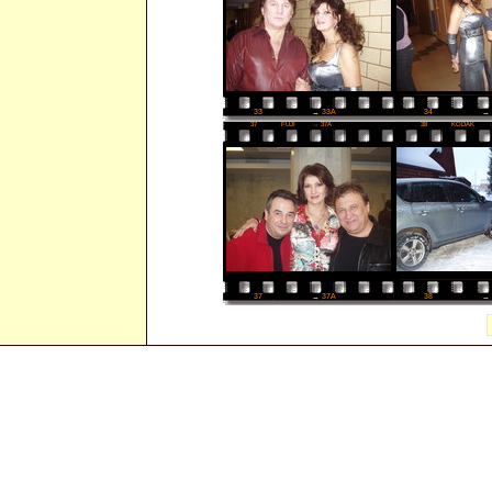
34
→ 
33
→ 33A
37
FUJI
→ 37A
38
KODAK
38
→ 
37
→ 37A