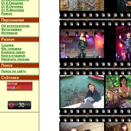
От Е.Гиршева
От В.Окунева
От Я.Фролова
Разное
22
→ 
21
→ 21A
Персоналии
25
FUJI
→ 25A
26
KODAK
Об исполнителях
Фотографии
Интервью
Разное
Ссылки
Юр. справка
Комната смеха
Книга отзывов
Написать письмо
Поиск
26
→ 
25
→ 25A
29
FUJI
→ 29A
30
KODAK
Поиск по сайту
Счётчики
30
→ 
29
→ 29A
33
FUJI
→ 33A
34
KODAK