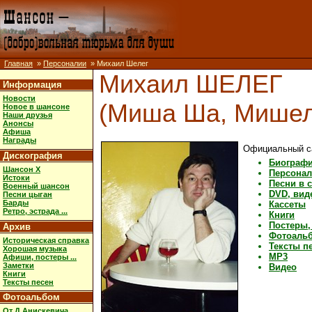
Главная
»
Персоналии
» Михаил Шелег
Михаил ШЕЛЕГ
Информация
Новости
(Миша Ша, Мишел
Новое в шансоне
Наши друзья
Анонсы
Афиша
Награды
Официальный с
Дискография
Биограф
Шансон X
Персонал
Истоки
Песни в 
Военный шансон
DVD, вид
Песни цыган
Барды
Кассеты
Ретро, эстрада ...
Книги
Постеры, 
Архив
Фотоаль
Историческая справка
Тексты п
Хорошая музыка
MP3
Афиши, постеры ...
Заметки
Видео
Книги
Тексты песен
Фотоальбом
От Д.Анискевича