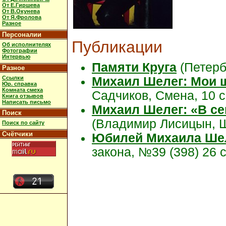
От Е.Гиршева
От В.Окунева
От Я.Фролова
Разное
Персоналии
Публикации
Об исполнителях
Фотографии
Интервью
Памяти Круга
(Петербу
Разное
Ссылки
Михаил Шелег: Мои 
Юр. справка
Комната смеха
Садчиков, Смена, 10 с
Книга отзывов
Написать письмо
Михаил Шелег: «В се
Поиск
(Владимир Лисицын, Ш
Поиск по сайту
Счётчики
Юбилей Михаила Ше
закона, №39 (398) 26 