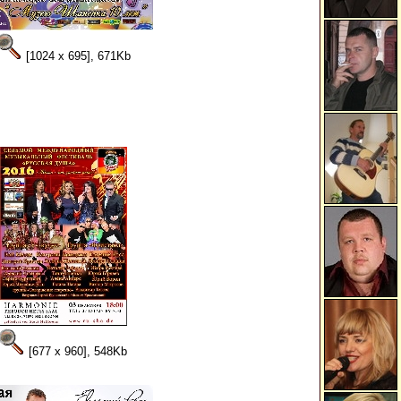
[1024 x 695], 671Kb
[677 x 960], 548Kb