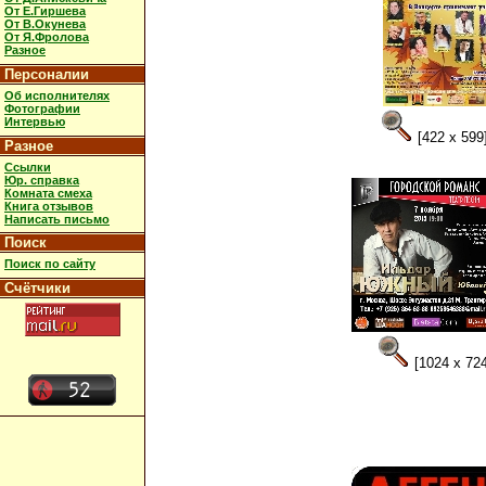
От Е.Гиршева
От В.Окунева
От Я.Фролова
Разное
Персоналии
Об исполнителях
Фотографии
Интервью
[422 x 599
Разное
Ссылки
Юр. справка
Комната смеха
Книга отзывов
Написать письмо
Поиск
Поиск по сайту
Счётчики
[1024 x 724