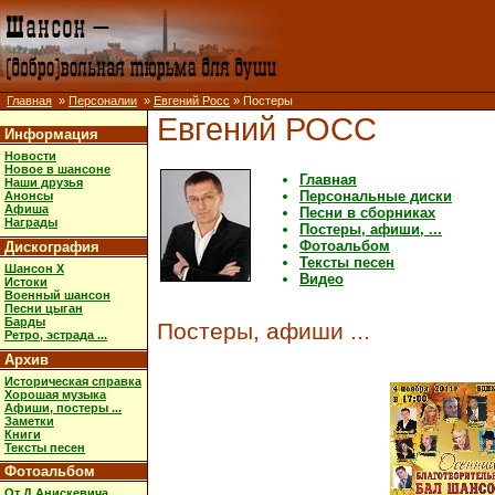
Главная
»
Персоналии
»
Евгений Росс
» Постеры
Евгений РОСС
Информация
Новости
Новое в шансоне
Главная
Наши друзья
Персональные диски
Анонсы
Афиша
Песни в сборниках
Награды
Постеры, афиши, ...
Фотоальбом
Дискография
Тексты песен
Шансон X
Видео
Истоки
Военный шансон
Песни цыган
Барды
Постеры, афиши ...
Ретро, эстрада ...
Архив
Историческая справка
Хорошая музыка
Афиши, постеры ...
Заметки
Книги
Тексты песен
Фотоальбом
От Д.Анискевича