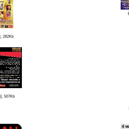
], 282Kb
], 507Kb