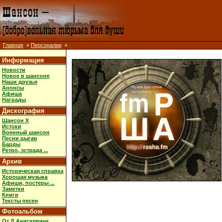
Главная
»
Персоналии
»
Информация
Новости
Новое в шансоне
Наши друзья
Анонсы
Афиша
Награды
Дискография
Шансон X
Истоки
Военный шансон
Песни цыган
Барды
Ретро, эстрада ...
Архив
Историческая справка
Хорошая музыка
Афиши, постеры ...
Заметки
Книги
Тексты песен
Фотоальбом
От Д.Анискевича