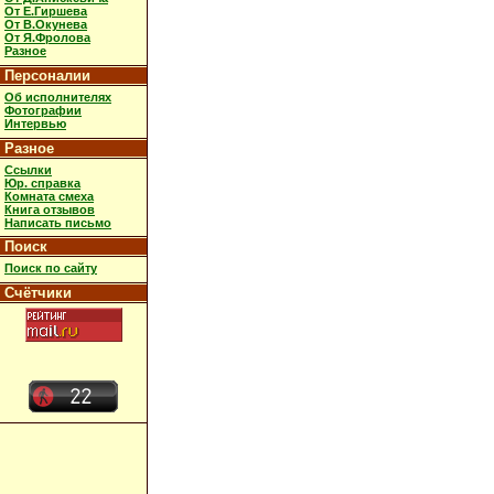
От Е.Гиршева
От В.Окунева
От Я.Фролова
Разное
Персоналии
Об исполнителях
Фотографии
Интервью
Разное
Ссылки
Юр. справка
Комната смеха
Книга отзывов
Написать письмо
Поиск
Поиск по сайту
Счётчики