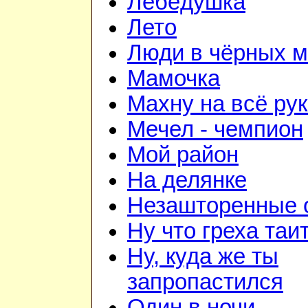
Лебёдушка
Лето
Люди в чёрных м
Мамочка
Махну на всё ру
Мечел - чемпион
Мой район
На делянке
Незашторенные 
Ну что греха таи
Ну, куда же ты
запропастился
Один в ночи