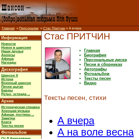
Главная
»
Персоналии
»
Стас Притчин
» А вчера
Стас ПРИТЧИН
Информация
Новости
Новое в шансоне
Главная
Наши друзья
Биография
Анонсы
Афиша
Персональные диски
Награды
Песни в сборниках
Автографы
Дискография
Фотоальбом
Шансон X
Тексты песен
Истоки
Видео
Военный шансон
Песни цыган
Барды
Ретро, эстрада ...
Тексты песен, стихи
Архив
Историческая справка
Хорошая музыка
Афиши, постеры ...
А вчера
Заметки
Книги
Тексты песен
А на воле весна
Фотоальбом
От Д.Анискевича