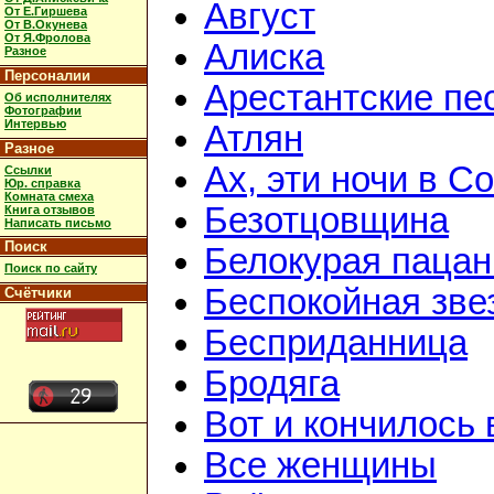
Август
От Е.Гиршева
От В.Окунева
От Я.Фролова
Алиска
Разное
Персоналии
Арестантские пе
Об исполнителях
Фотографии
Интервью
Атлян
Разное
Ах, эти ночи в Со
Ссылки
Юр. справка
Комната смеха
Безотцовщина
Книга отзывов
Написать письмо
Поиск
Белокурая пацан
Поиск по сайту
Беспокойная зве
Счётчики
Бесприданница
Бродяга
Вот и кончилось 
Все женщины