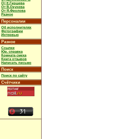
От Е.Гиршева
От В.Окунева
От Я.Фролова
Разное
Персоналии
Об исполнителях
Фотографии
Интервью
Разное
Ссылки
Юр. справка
Комната смеха
Книга отзывов
Написать письмо
Поиск
Поиск по сайту
Счётчики