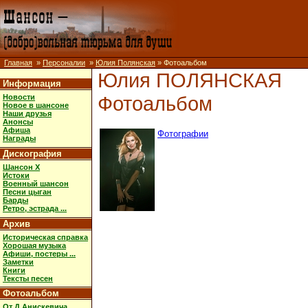
Главная
»
Персоналии
»
Юлия Полянская
» Фотоальбом
Юлия ПОЛЯНСКАЯ
Информация
Фотоальбом
Новости
Новое в шансоне
Наши друзья
Анонсы
Афиша
Фотографии
Награды
Дискография
Шансон X
Истоки
Военный шансон
Песни цыган
Барды
Ретро, эстрада ...
Архив
Историческая справка
Хорошая музыка
Афиши, постеры ...
Заметки
Книги
Тексты песен
Фотоальбом
От Д.Анискевича