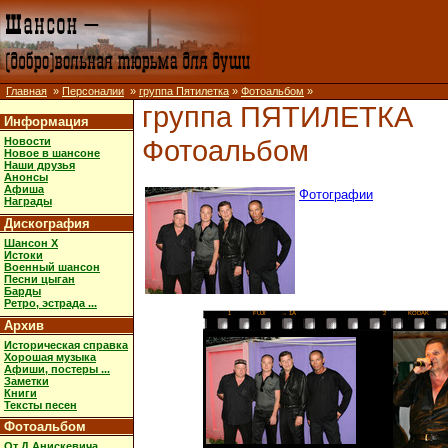
Главная
»
Персоналии
»
группа Пятилетка
»
Фотоальбом
»
группа ПЯТИЛЕТКА
Информация
Фотоальбом
Новости
Новое в шансоне
Наши друзья
Анонсы
Афиша
Фотографии
Награды
Дискография
Шансон X
Истоки
Военный шансон
Песни цыган
Барды
Ретро, эстрада ...
1
FUJI
→ 1A
2
KODAK
→
Архив
Историческая справка
Хорошая музыка
Афиши, постеры ...
Заметки
Книги
Тексты песен
Фотоальбом
От Д.Анискевича