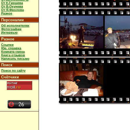
От Е.Гиршева
От В.Окунева
2
→ 
1
→ 1A
От Я.Фролова
5
FUJI
→ 5A
6
KODAK
→
Разное
Персоналии
Об исполнителях
Фотографии
Интервью
Разное
Ссылки
Юр. справка
Комната смеха
Книга отзывов
6
→ 
5
→ 5A
Написать письмо
9
FUJI
→ 9A
10
KODAK
Поиск
Поиск по сайту
Счётчики
10
→ 
9
→ 9A