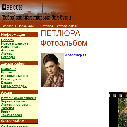
Главная
»
Персоналии
»
Петлюра
»
Фотоальбом
»
ПЕТЛЮРА
Информация
Фотоальбом
Новости
Новое в шансоне
Наши друзья
Анонсы
Афиша
Фотографии
Награды
Дискография
Шансон X
Истоки
Военный шансон
Песни цыган
Барды
Ретро, эстрада ...
Архив
1
FUJ
Историческая справка
Хорошая музыка
Афиши, постеры ...
Заметки
Книги
Тексты песен
Фотоальбом
От Д.Анискевича