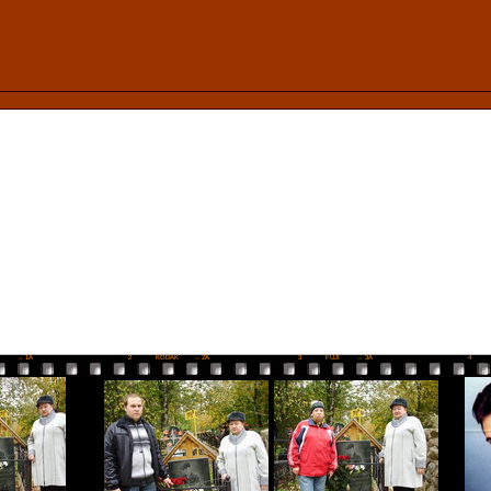
I
→ 1A
2
KODAK
→ 2A
3
FUJI
→ 3A
4