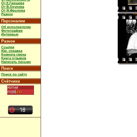
От Е.Гиршева
От В.Окунева
От Я.Фролова
1
Разное
5
FUJ
Персоналии
Об исполнителях
Фотографии
Интервью
Разное
Ссылки
Юр. справка
Комната смеха
Книга отзывов
Написать письмо
5
Поиск
Поиск по сайту
Счётчики