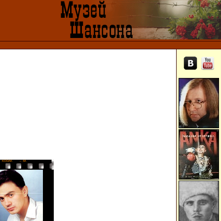
KODAK
→ 4A