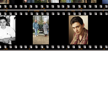
2
→ 2A
3
→ 3A
4
→ 1A
I
→ 5A
6
KODAK
→ 6A
7
FUJI
→ 7A
8
6
→ 6A
7
→ 7A
8
→ 5A