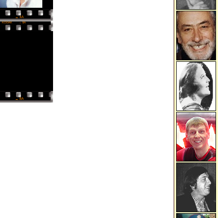
→ 4A
KODAK
→ 8A
→ 8A