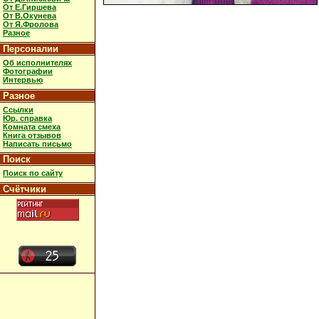
От Е.Гиршева
От В.Окунева
От Я.Фролова
Разное
Персоналии
Об исполнителях
Фотографии
Интервью
Разное
Ссылки
Юр. справка
Комната смеха
Книга отзывов
Написать письмо
Поиск
Поиск по сайту
Счётчики