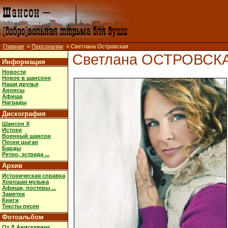
Главная
»
Персоналии
» Светлана Островская
Светлана ОСТРОВСК
Информация
Новости
Новое в шансоне
Наши друзья
Анонсы
Афиша
Награды
Дискография
Шансон X
Истоки
Военный шансон
Песни цыган
Барды
Ретро, эстрада ...
Архив
Историческая справка
Хорошая музыка
Афиши, постеры ...
Заметки
Книги
Тексты песен
Фотоальбом
От Д.Анискевича