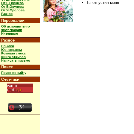
Ты отпустил меня
От Е.Гиршева
От В.Окунева
От Я.Фролова
Разное
Персоналии
Об исполнителях
Фотографии
Интервью
Разное
Ссылки
Юр. справка
Комната смеха
Книга отзывов
Написать письмо
Поиск
Поиск по сайту
Счётчики