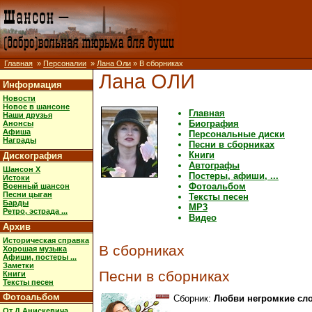
Главная
»
Персоналии
»
Лана Оли
» В сборниках
Лана ОЛИ
Информация
Новости
Новое в шансоне
Главная
Наши друзья
Биография
Анонсы
Афиша
Персональные диски
Награды
Песни в сборниках
Книги
Дискография
Автографы
Шансон X
Постеры, афиши, ...
Истоки
Фотоальбом
Военный шансон
Песни цыган
Тексты песен
Барды
MP3
Ретро, эстрада ...
Видео
Архив
Историческая справка
В сборниках
Хорошая музыка
Афиши, постеры ...
Заметки
Песни в сборниках
Книги
Тексты песен
Фотоальбом
Сборник:
Любви негромкие слова
От Д.Анискевича