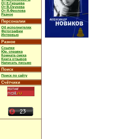
От Е.Гиршева
От В.Окунева
От Я.Фролова
Разное
Персоналии
Об исполнителях
Фотографии
Интервью
Разное
Ссылки
Юр. справка
Комната смеха
Книга отзывов
Написать письмо
Поиск
Поиск по сайту
Счётчики