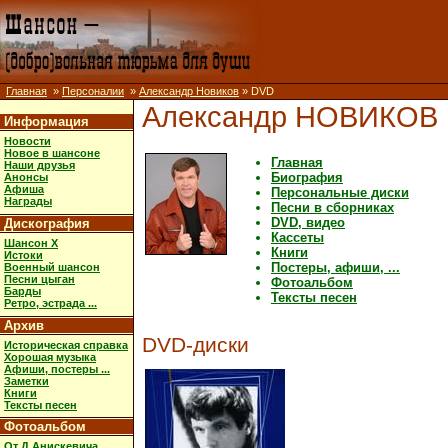
Главная
»
Персоналии
»
Александр Новиков
» DVD
Александр НОВИКОВ
Информация
Новости
Новое в шансоне
Главная
Наши друзья
Биография
Анонсы
Афиша
Персональные диски
Награды
Песни в сборниках
DVD, видео
Дискография
Кассеты
Шансон X
Книги
Истоки
Постеры, афиши, ...
Военный шансон
Песни цыган
Фотоальбом
Барды
Тексты песен
Ретро, эстрада ...
Архив
DVD-диски
Историческая справка
Хорошая музыка
Афиши, постеры ...
Заметки
Книги
Тексты песен
Фотоальбом
От Д.Анискевича