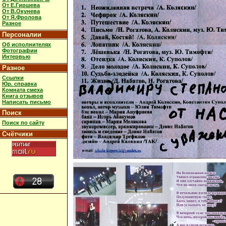
От Е.Гиршева
От В.Окунева
От Я.Фролова
Разное
Персоналии
Об исполнителях
Фотографии
Интервью
Разное
Ссылки
Юр. справка
Комната смеха
Книга отзывов
Написать письмо
Поиск
Поиск по сайту
Счётчики