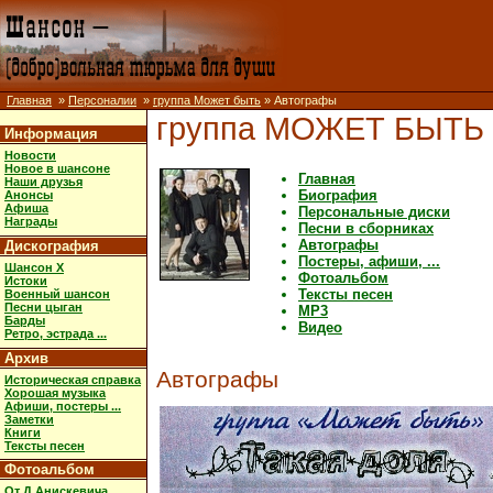
Главная
»
Персоналии
»
группа Может быть
» Автографы
группа МОЖЕТ БЫТЬ
Информация
Новости
Новое в шансоне
Главная
Наши друзья
Биография
Анонсы
Афиша
Персональные диски
Награды
Песни в сборниках
Автографы
Дискография
Постеры, афиши, ...
Шансон X
Фотоальбом
Истоки
Тексты песен
Военный шансон
Песни цыган
MP3
Барды
Видео
Ретро, эстрада ...
Архив
Автографы
Историческая справка
Хорошая музыка
Афиши, постеры ...
Заметки
Книги
Тексты песен
Фотоальбом
От Д.Анискевича