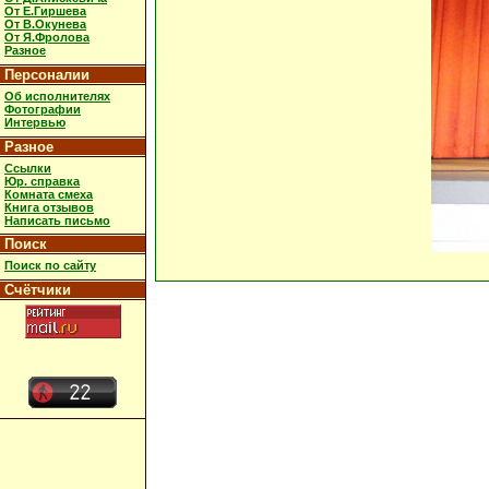
От Е.Гиршева
От В.Окунева
От Я.Фролова
Разное
Персоналии
Об исполнителях
Фотографии
Интервью
Разное
Ссылки
Юр. справка
Комната смеха
Книга отзывов
Написать письмо
Поиск
Поиск по сайту
Счётчики