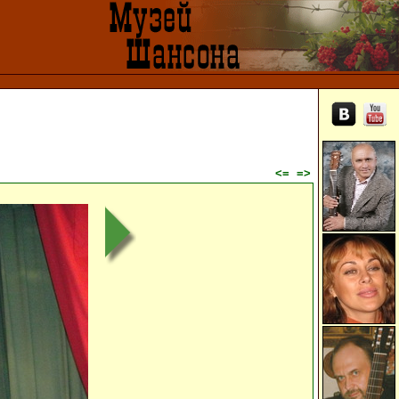
<=
=>