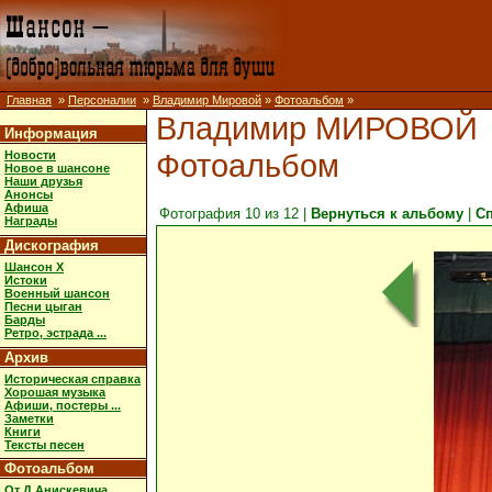
Главная
»
Персоналии
»
Владимир Мировой
»
Фотоальбом
»
Владимир МИРОВОЙ
Информация
Фотоальбом
Новости
Новое в шансоне
Наши друзья
Анонсы
Афиша
Фотография 10 из 12 |
Вернуться к альбому
|
С
Награды
Дискография
Шансон X
Истоки
Военный шансон
Песни цыган
Барды
Ретро, эстрада ...
Архив
Историческая справка
Хорошая музыка
Афиши, постеры ...
Заметки
Книги
Тексты песен
Фотоальбом
От Д.Анискевича