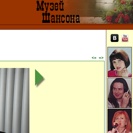
<=
=>