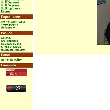
От Е.Гиршева
От В.Окунева
От Я.Фролова
Разное
Персоналии
Об исполнителях
Фотографии
Интервью
Разное
Ссылки
Юр. справка
Комната смеха
Книга отзывов
Написать письмо
Поиск
Поиск по сайту
Счётчики