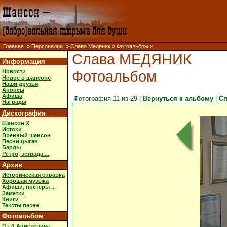
Главная
»
Персоналии
»
Слава Медяник
»
Фотоальбом
»
Слава МЕДЯНИК
Информация
Фотоальбом
Новости
Новое в шансоне
Наши друзья
Анонсы
Афиша
Фотография 11 из 29 |
Вернуться к альбому
|
Сп
Награды
Дискография
Шансон X
Истоки
Военный шансон
Песни цыган
Барды
Ретро, эстрада ...
Архив
Историческая справка
Хорошая музыка
Афиши, постеры ...
Заметки
Книги
Тексты песен
Фотоальбом
От Д.Анискевича