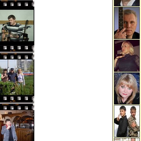
KODAK
→ 4A
→ 4A
KODAK
→ 8A
→ 8A
KODAK
→ 12A