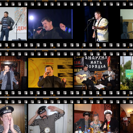
I
→ 1A
2
KODAK
→ 2A
3
FUJI
→ 3A
4
2
→ 2A
3
→ 3A
4
→ 1A
I
→ 5A
6
KODAK
→ 6A
7
FUJI
→ 7A
8
6
→ 6A
7
→ 7A
8
→ 5A
I
→ 9A
10
KODAK
→ 10A
11
FUJI
→ 11A
12