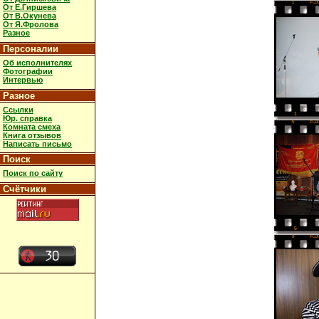
1
FUJ
От Е.Гиршева
От В.Окунева
От Я.Фролова
Разное
Персоналии
Об исполнителях
Фотографии
Интервью
Разное
Ссылки
1
Юр. справка
5
FUJ
Комната смеха
Книга отзывов
Написать письмо
Поиск
Поиск по сайту
Счётчики
5
9
FUJ