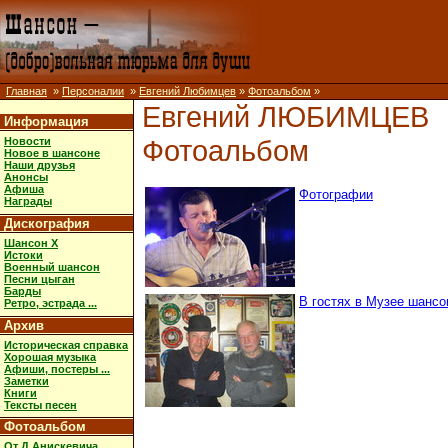
Главная
»
Персоналии
»
Евгений Любимцев
»
Фотоальбом
»
Евгений ЛЮБИМЦЕВ
Информация
Фотоальбом
Новости
Новое в шансоне
Наши друзья
Анонсы
Афиша
Фотографии
Награды
Дискография
Шансон X
Истоки
Военный шансон
Песни цыган
Барды
В гостях в Музее шансон
Ретро, эстрада ...
Архив
Историческая справка
Хорошая музыка
Афиши, постеры ...
Заметки
Книги
Тексты песен
Фотоальбом
От Д.Анискевича