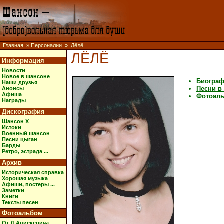
Главная
»
Персоналии
» Лёлё
ЛЁЛЁ
Информация
Новости
Новое в шансоне
Биогра
Наши друзья
Песни в
Анонсы
Афиша
Фотоал
Награды
Дискография
Шансон X
Истоки
Военный шансон
Песни цыган
Барды
Ретро, эстрада ...
Архив
Историческая справка
Хорошая музыка
Афиши, постеры ...
Заметки
Книги
Тексты песен
Фотоальбом
От Д.Анискевича