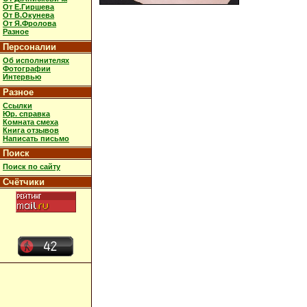
От Е.Гиршева
От В.Окунева
От Я.Фролова
Разное
Персоналии
Об исполнителях
Фотографии
Интервью
Разное
Ссылки
Юр. справка
Комната смеха
Книга отзывов
Написать письмо
Поиск
Поиск по сайту
Счётчики