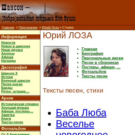
Главная
»
Персоналии
»
Юрий Лоза
» Стерва
Юрий ЛОЗА
Информация
Новости
Новое в шансоне
Главная
Наши друзья
Биография
Анонсы
Афиша
Персональные диски
Награды
Песни в сборниках
Постеры, афиши, ...
Дискография
Фотоальбом
Шансон X
Тексты песен
Истоки
Военный шансон
Песни цыган
Барды
Тексты песен, стихи
Ретро, эстрада ...
Архив
Историческая справка
Хорошая музыка
Баба Люба
Афиши, постеры ...
Заметки
Книги
Веселье
Тексты песен
Фотоальбом
От Д.Анискевича