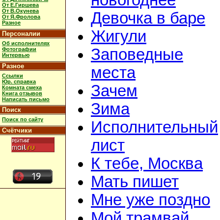
новогоднее
От Е.Гиршева
От В.Окунева
Девочка в баре
От Я.Фролова
Разное
Жигули
Персоналии
Об исполнителях
Заповедные
Фотографии
Интервью
Разное
места
Ссылки
Юр. справка
Зачем
Комната смеха
Книга отзывов
Написать письмо
Зима
Поиск
Поиск по сайту
Исполнительный
Счётчики
лист
К тебе, Москва
Мать пишет
Мне уже поздно
Мой трамвай