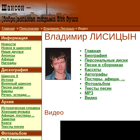
Главная
»
Персоналии
»
Владимир Лисицын
» Видео
Владимир ЛИСИЦЫН
Информация
Новости
Новое в шансоне
Главная
Наши друзья
Биография
Анонсы
Афиша
Персональные диски
Награды
Песни в сборниках
Кассеты
Дискография
Автографы
Шансон X
Постеры, афиши, ...
Истоки
Фотоальбом
Военный шансон
Песни цыган
Тексты песен
Барды
MP3
Ретро, эстрада ...
Видео
Архив
Историческая справка
Видео
Хорошая музыка
Афиши, постеры ...
Заметки
Книги
Тексты песен
Фотоальбом
От Д.Анискевича