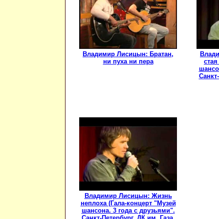
Владимир Лисицын: Братан,
Влади
ни пуха ни пера
стая
шансон
Санкт-
Владимир Лисицын: Жизнь
неплоха (Гала-концерт "Музей
шансона. 3 года с друзьями".
Санкт-Петербург, ДК им. Газа,