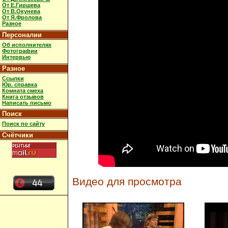
От Е.Гиршева
От В.Окунева
От Я.Фролова
Разное
Персоналии
Об исполнителях
Фотографии
Интервью
Разное
Ссылки
Юр. справка
Комната смеха
Книга отзывов
Написать письмо
Поиск
Поиск по сайту
Счётчики
Видео для просмотра