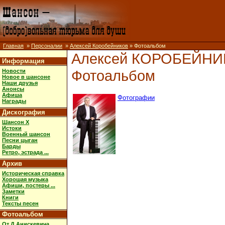
Главная
»
Персоналии
»
Алексей Коробейников
» Фотоальбом
Алексей КОРОБЕЙН
Информация
Фотоальбом
Новости
Новое в шансоне
Наши друзья
Анонсы
Афиша
Фотографии
Награды
Дискография
Шансон X
Истоки
Военный шансон
Песни цыган
Барды
Ретро, эстрада ...
Архив
Историческая справка
Хорошая музыка
Афиши, постеры ...
Заметки
Книги
Тексты песен
Фотоальбом
От Д.Анискевича