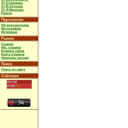
От Е.Гиршева
От В.Окунева
От Я.Фролова
Разное
Персоналии
Об исполнителях
Фотографии
Интервью
Разное
Ссылки
Юр. справка
Комната смеха
Книга отзывов
Написать письмо
Поиск
Поиск по сайту
Счётчики